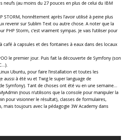
neufs (au moins du 27 pouces en plus de celui du IBM
P STORM, honnêtement après l’avoir utilisé à peine plus
x revenir sur Sublim Text ou autre chose. A noter que la
 PHP Storm, c’est vraiment sympas. Je vais l’utiliser pour
café à capsules et des fontaines à eaux dans des locaux
OO le premier jour. Puis fait la découverte de Symfony (son
C…).
ux Ubuntu, pour faire l’installation et toutes les
e aussi à été vu et Twig le super language de
ti’ de Symfony). Tant de choses ont été vu en une semaine…
pMyAdmin (nous n’utilisons que la console pour manipuler la
pour visionner le résultat), classes de formulaires,
up, mais toujours avec la pédagogie 3W Academy dans