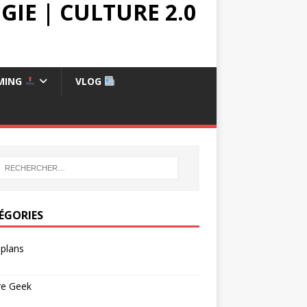
IE | CULTURE 2.0
MING
VLOG
ÉGORIES
plans
re Geek