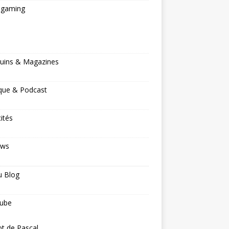
ogaming
s
uins & Magazines
que & Podcast
cités
ews
u Blog
ube
ot de Pascal