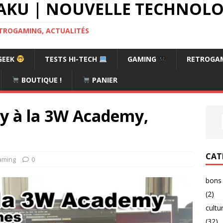
AKU | NOUVELLE TECHNOLOG
RETROGAMING, ACTUALITÉS
GEEK
TESTS HI-TECH
GAMING
RETROGA
BOUTIQUE !
PANIER
y à la 3W Academy,
CAT
aming
0
bons 
(2)
cultu
(32)