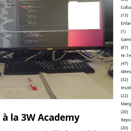
Cultu
(13)
Enfa
(1)
Gami
(87)
Hi-T
(47)
Idée
(32)
Insol
(22)
Mang
(20)
 à la 3W Academy
Repo
(20)