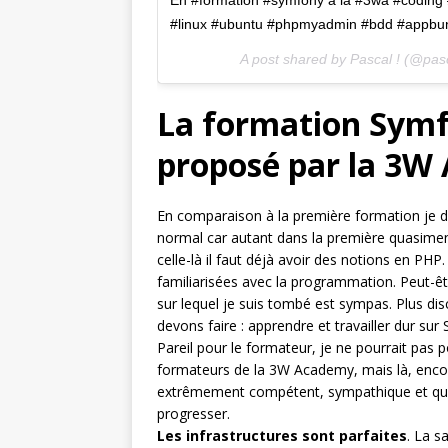
#linux #ubuntu #phpmyadmin #bdd #appbun
A post shared by Pascal ! (@pas
La formation Symfo
proposé par la 3W
En comparaison à la première formation je dir
normal car autant dans la première quasiment
celle-là il faut déjà avoir des notions en P
familiarisées avec la programmation. Peut-êt
sur lequel je suis tombé est sympas. Plus di
devons faire : apprendre et travailler dur sur
Pareil pour le formateur, je ne pourrait pas
formateurs de la 3W Academy, mais là, enco
extrêmement compétent, sympathique et qui 
progresser.
Les infrastructures sont parfaites
. La s