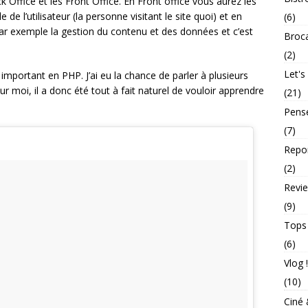
Office et les Front Office. En Front office vous aurez les
 de l’utilisateur (la personne visitant le site quoi) et en
(6)
(par exemple la gestion du contenu et des données et c’est
Broc
(2)
Let's
mportant en PHP. J’ai eu la chance de parler à plusieurs
r moi, il a donc été tout à fait naturel de vouloir apprendre
(21)
Pens
(7)
Repo
(2)
Revie
(9)
Tops
(6)
Vlog !
(10)
Ciné 