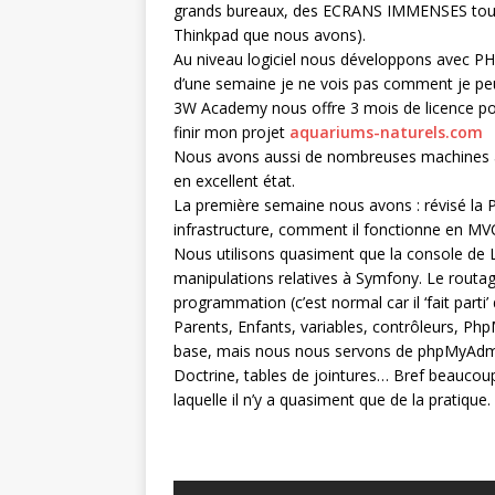
grands bureaux, des ECRANS IMMENSES tous 
Thinkpad que nous avons).
Au niveau logiciel nous développons avec PH
d’une semaine je ne vois pas comment je peu
3W Academy nous offre 3 mois de licence pour
finir mon projet
aquariums-naturels.com
Nous avons aussi de nombreuses machines à 
en excellent état.
La première semaine nous avons : révisé la P
infrastructure, comment il fonctionne en MV
Nous utilisons quasiment que la console de Lin
manipulations relatives à Symfony. Le routag
programmation (c’est normal car il ‘fait par
Parents, Enfants, variables, contrôleurs, Ph
base, mais nous nous servons de phpMyAdmin 
Doctrine, tables de jointures… Bref beauco
laquelle il n’y a quasiment que de la pratique.