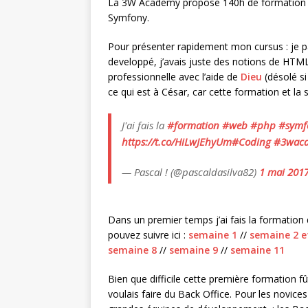
La 3W Academy propose 140h de formation i
Symfony.
Pour présenter rapidement mon cursus : je pa
developpé, j’avais juste des notions de HTM
professionnelle avec l’aide de
Dieu
(désolé si
ce qui est à César, car cette formation et la 
J'ai fais la
#formation
#web
#php
#symf
https://t.co/HiLwJEhyUm
#Coding
#3wac
— Pascal ! (@pascaldasilva82)
1 mai 201
Dans un premier temps j’ai fais la formatio
pouvez suivre ici :
semaine 1
//
semaine 2 e
semaine 8
//
semaine 9
//
semaine 11
Bien que difficile cette première formation fût
voulais faire du Back Office. Pour les novice