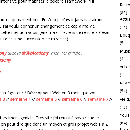
ntensive pour maitriser le célèbre Framework PHP
Retr
(86)
Actu
rt de quasiment rien. En Web je n’avait jamais vraiment
L. J’ai voulu donner un changement de cap à ma vie
(15)
 cette mention vous gêne mais il reviens de rendre à César
Bouq
suite est une succession de miracles).
(5)
Musi
ony
avec la
@3WAcademy
, mon 1er article :
(4)
ademy
publi
7
(1)
Revi
(54)
n d’Intégrateur / Développeur Web en 3 mois que vous
t 3
//
semaine 4
//
semaine 5
//
semaine 6
//
semaine 7
//
Vie d
(13)
YouT
 vraiment géniale. Très vite j’ai réussi à savoir que je
(64)
s on peut dire que dans un moyen et gros projet web il a 2
Bistr