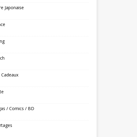
re Japonaise
nce
ng
ech
s Cadeaux
ite
as / Comics / BD
rtages