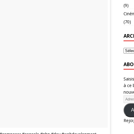
(9)
Ciné
(70)
ARC
ABO
Saisi
à ce 
nouve
A
Rejoi
g #composer #console #php #dev #webdevelopment