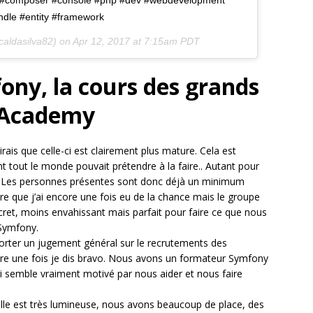
dle #entity #framework
caldasilva82) on
Apr 12, 2017 at 7:15am PDT
ny, la cours des grands
 Academy
ais que celle-ci est clairement plus mature. Cela est
 tout le monde pouvait prétendre à la faire.. Autant pour
HP. Les personnes présentes sont donc déjà un minimum
re que j’ai encore une fois eu de la chance mais le groupe
scret, moins envahissant mais parfait pour faire ce que nous
 Symfony.
 porter un jugement général sur le recrutements des
re une fois je dis bravo. Nous avons un formateur Symfony
semble vraiment motivé par nous aider et nous faire
alle est très lumineuse, nous avons beaucoup de place, des