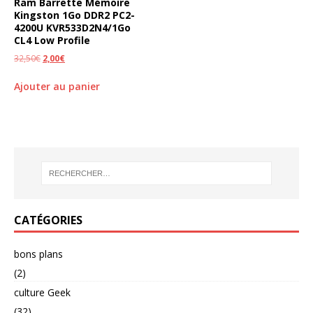
Ram Barrette Mémoire
Kingston 1Go DDR2 PC2-
4200U KVR533D2N4/1Go
CL4 Low Profile
32,50
€
2,00
€
Ajouter au panier
CATÉGORIES
bons plans
(2)
culture Geek
(32)