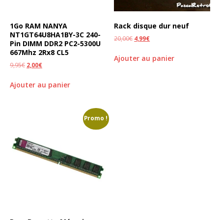
1Go RAM NANYA
Rack disque dur neuf
NT1GT64U8HA1BY-3C 240-
20,00
€
4,99
€
Pin DIMM DDR2 PC2-5300U
667Mhz 2Rx8 CL5
Ajouter au panier
9,95
€
2,00
€
Ajouter au panier
Promo !