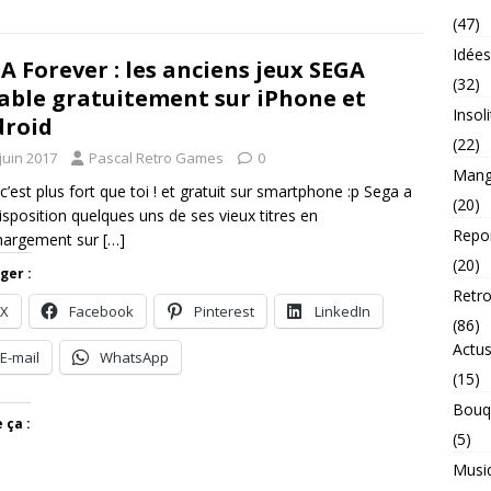
(47)
Idée
A Forever : les anciens jeux SEGA
(32)
able gratuitement sur iPhone et
Insol
roid
(22)
juin 2017
Pascal Retro Games
0
Mang
c’est plus fort que toi ! et gratuit sur smartphone :p Sega a
(20)
isposition quelques uns de ses vieux titres en
Repo
chargement sur
[…]
(20)
ger :
Retr
X
Facebook
Pinterest
LinkedIn
(86)
Actu
E-mail
WhatsApp
(15)
Bouq
 ça :
(5)
Musi