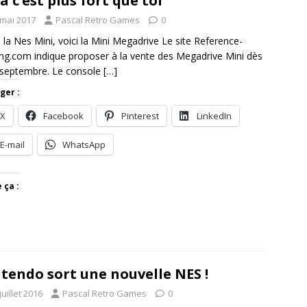
a c’est plus fort que toi
 mai 2017
Pascal Retro Games
0
 la Nes Mini, voici la Mini Megadrive Le site Reference-
g.com indique proposer à la vente des Megadrive Mini dès
 septembre. Le console
[…]
ger :
X
Facebook
Pinterest
LinkedIn
E-mail
WhatsApp
 ça :
tendo sort une nouvelle NES !
juillet 2016
Pascal Retro Games
0