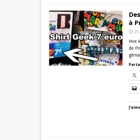
Des
à P
25
Vive 
de Pr
génia
Parta
J’aime