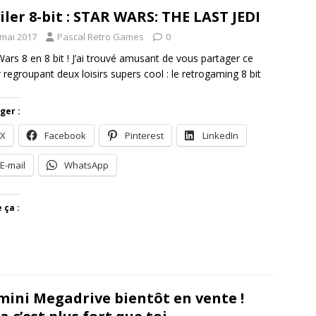
iler 8-bit : STAR WARS: THE LAST JEDI
 mai 2017
Pascal Retro Games
0
Wars 8 en 8 bit ! J’ai trouvé amusant de vous partager ce
er regroupant deux loisirs supers cool : le retrogaming 8 bit
ger :
X
Facebook
Pinterest
LinkedIn
E-mail
WhatsApp
 ça :
mini Megadrive bientôt en vente !