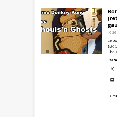
Bor
(re
gau
26
Le bo
aux G
Ghou
Parta
J’aime