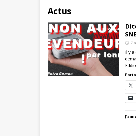
Actus
Dit
SNE
7 
Il y 
deman
Editi
Parta
J’aime