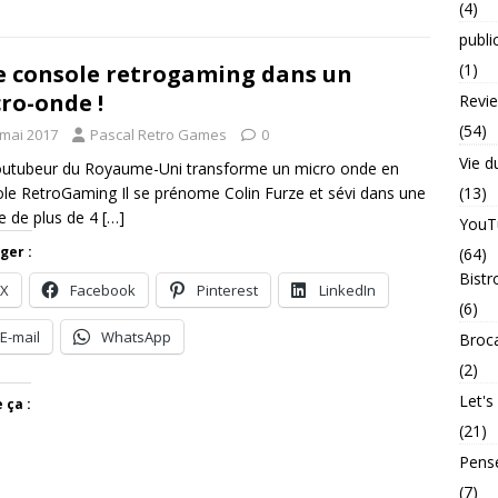
(4)
publi
 console retrogaming dans un
(1)
ro-onde !
Revi
(54)
 mai 2017
Pascal Retro Games
0
Vie d
utubeur du Royaume-Uni transforme un micro onde en
le RetroGaming Il se prénome Colin Furze et sévi dans une
(13)
e de plus de 4
[…]
YouT
ger :
(64)
Bistr
X
Facebook
Pinterest
LinkedIn
(6)
E-mail
WhatsApp
Broc
(2)
Let's
 ça :
(21)
Pens
(7)