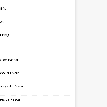
cités
ews
u Blog
ube
ot de Pascal
ante du Nerd
 plays de Pascal
ées de Pascal