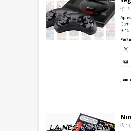
Seg
13
Après
Gamin
le 15
Parta
J’aime
Nin
14 