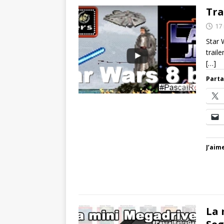
Tra
17
Star 
trail
[…]
Parta
J’aime
La 