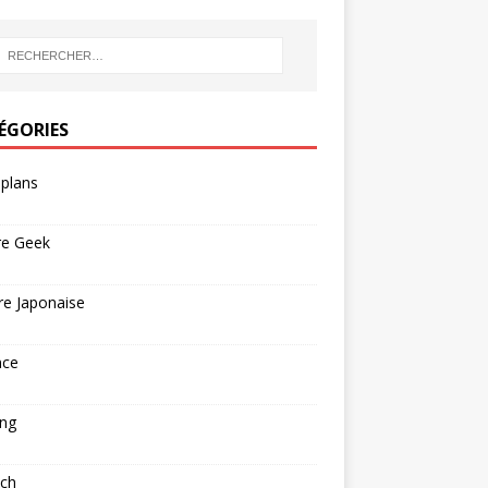
ÉGORIES
plans
re Geek
re Japonaise
nce
ng
ech