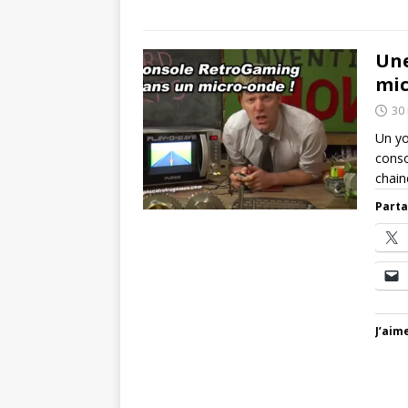
Une
mic
30
Un yo
conso
chain
Parta
J’aime