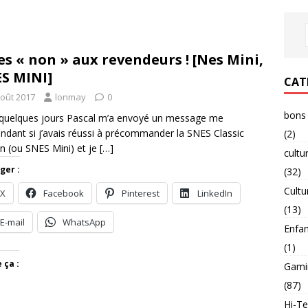
es « non » aux revendeurs ! [Nes Mini,
S MINI]
CAT
août 2017
lonmay
0
bons 
a quelques jours Pascal m’a envoyé un message me
dant si j’avais réussi à précommander la SNES Classic
(2)
on (ou SNES Mini) et je
[…]
cultu
ger :
(32)
Cultu
X
Facebook
Pinterest
LinkedIn
(13)
E-mail
WhatsApp
Enfa
(1)
 ça :
Gami
(87)
Hi-T