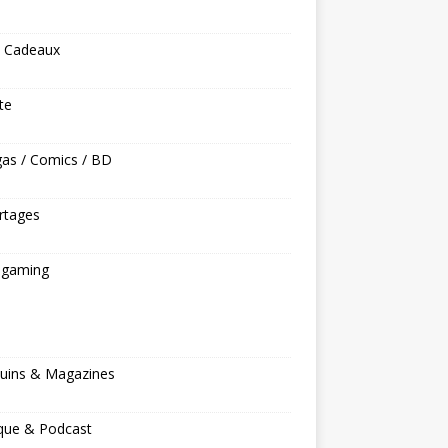
s Cadeaux
ite
as / Comics / BD
rtages
ogaming
s
uins & Magazines
que & Podcast