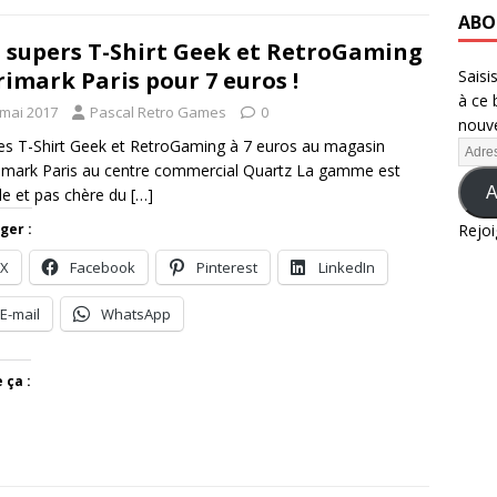
ABO
 supers T-Shirt Geek et RetroGaming
rimark Paris pour 7 euros !
Saisi
à ce 
 mai 2017
Pascal Retro Games
0
nouve
les T-Shirt Geek et RetroGaming à 7 euros au magasin
imark Paris au centre commercial Quartz La gamme est
A
le et pas chère du
[…]
ger :
Rejoi
X
Facebook
Pinterest
LinkedIn
E-mail
WhatsApp
 ça :