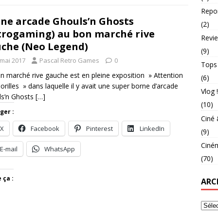
Repo
ne arcade Ghouls’n Ghosts
(2)
trogaming) au bon marché rive
Revie
che (Neo Legend)
(9)
 mai 2017
Pascal Retro Games
0
Tops
n marché rive gauche est en pleine exposition » Attention
(6)
orilles » dans laquelle il y avait une super borne d’arcade
Vlog !
ls’n Ghosts
[…]
(10)
ger :
Ciné 
X
Facebook
Pinterest
LinkedIn
(9)
Ciné
E-mail
WhatsApp
(70)
 ça :
ARC