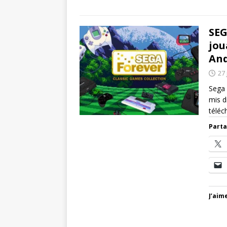
SEG
jou
And
27 
Sega 
mis d
télé
Parta
J’aime