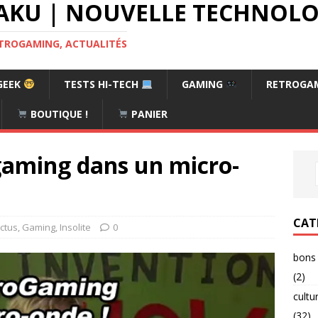
AKU | NOUVELLE TECHNOLOG
RETROGAMING, ACTUALITÉS
GEEK
TESTS HI-TECH
GAMING
RETROGA
BOUTIQUE !
PANIER
gaming dans un micro-
CAT
ctus
,
Gaming
,
Insolite
0
bons 
(2)
cultu
(32)