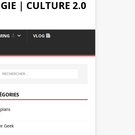
IE | CULTURE 2.0
MING
VLOG
ÉGORIES
plans
re Geek