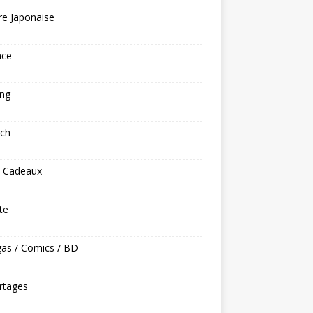
re Japonaise
nce
ng
ech
s Cadeaux
ite
as / Comics / BD
rtages