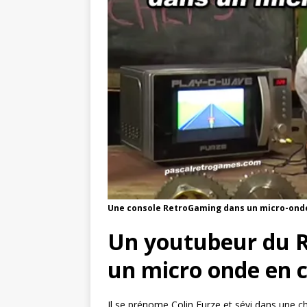
Une console RetroGaming dans un micro-onde
Un youtubeur du 
un micro onde en 
Il se prénome Colin Furze et sévi dans une ch