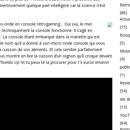
Retr
vertissement quelque part intelligent car la science n’est
(86)
Actu
cro-onde en console retrogaming… Oui oui, le mec
(15)
echniquement la console fonctionne. Il s’agit en
Bouq
ur. La console étant embarqué dans la manette qui est
(5)
t le nom qu’il a donné à son micro onde console qui vous
 cuisson de vos aliments. Et cela semble parfaitement
Musi
 nous montre en live la cuisson d’un oignon qu’il croque devant
(4)
Thumbs Up’
et tu peux te la procurer pour 13 euros environ
publi
(1)
Revi
(54)
Vie d
(13)
YouT
(64)
Bistr