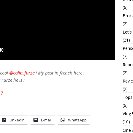
(6)
Broc
(2)
Let's
(21)
Pens
(7)
Repo
(2)
 cool
@colin_furze
! My post in french here :
 Furze he is :
Revie
(9)
17
Tops
(6)
Vlog !
LinkedIn
E-mail
WhatsApp
(10)
Ciné 