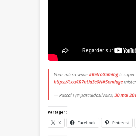
Your micro-wave
#RetroGaming
is super
https://t.co/tR7nUa3e0N
#Sondage
mister
— Pascal ! (@pascaldasilva82)
30 mai 20
Partager :
X
Facebook
Pinterest