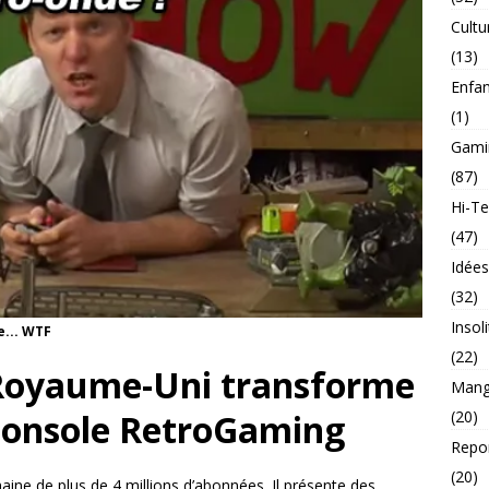
Cultu
(13)
Enfa
(1)
Gami
(87)
Hi-T
(47)
Idée
(32)
Insol
... WTF
(22)
Royaume-Uni transforme
Mang
(20)
console RetroGaming
Repo
(20)
aine de plus de 4 millions d’abonnées. Il présente des