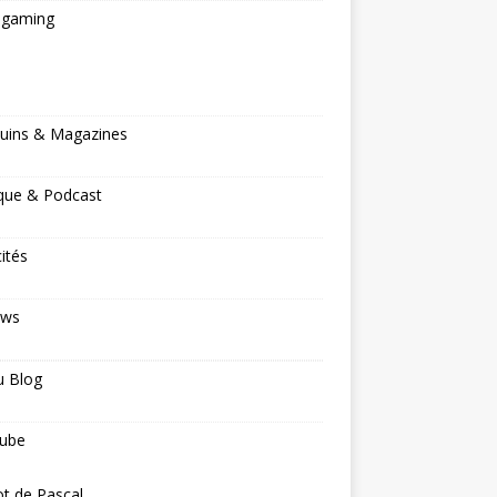
ogaming
s
uins & Magazines
que & Podcast
cités
ews
u Blog
ube
ot de Pascal