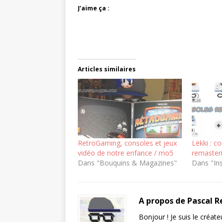
J’aime ça :
Articles similaires
RetroGaming, consoles et jeux
Lëkki : 
vidéo de notre enfance / mo5
remasteri
Dans "Bouquins & Magazines"
Dans "Ins
A propos de Pascal 
Bonjour ! Je suis le créat