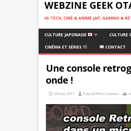
WEBZINE GEEK OT
HI-TECH, CINÉ & ANIME JAP, GAMING & 
CULTURE JAPONAISE
CULTURE 
CINÉMA ET SÉRIES
CONTACT
Une console retro
onde !
30 mai 2017
Pascal Retro Games
A