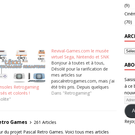
(9)
Ciné
(70)
ARC
Revival-Games.com le musée
virtuel Sega, Nintendo et SNK
Bonjour à toutes et à tous,
ABO
Désolé pour la rarification de
mes articles sur
Saisi
pascalretrogames.com, mais j'ai
à ce 
été très pris. Depuis quelques
consoles Retrogaming
nouve
temps je souhaitais vous
Dans "Retrogaming"
sés et colorés !
partager un site internet de
olite"
RetroGaming que j'avais fait en
2002. Oui oui en 2002 il y a plus
A
de 15 ans. Depuis j'ai…
Rejoi
Retro Games
261 Articles
eur du projet Pascal Retro Games. Voici tous mes articles