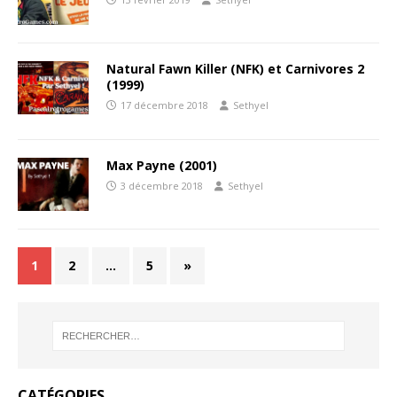
Natural Fawn Killer (NFK) et Carnivores 2
(1999)
17 décembre 2018
Sethyel
Max Payne (2001)
3 décembre 2018
Sethyel
1
2
…
5
»
CATÉGORIES