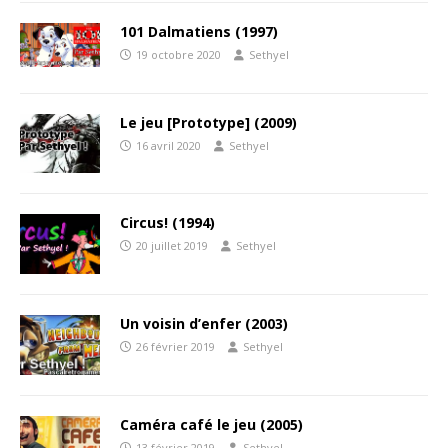
101 Dalmatiens (1997)
19 octobre 2020
Sethyel
Le jeu [Prototype] (2009)
16 avril 2020
Sethyel
Circus! (1994)
20 juillet 2019
Sethyel
Un voisin d’enfer (2003)
26 février 2019
Sethyel
Caméra café le jeu (2005)
13 février 2019
Sethyel