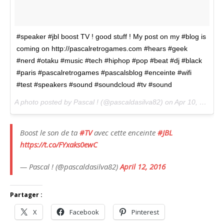
#speaker #jbl boost TV ! good stuff ! My post on my #blog is
coming on http://pascalretrogames.com #hears #geek
#nerd #otaku #music #tech #hiphop #pop #beat #dj #black
#paris #pascalretrogames #pascalsblog #enceinte #wifi
#test #speakers #sound #soundcloud #tv #sound
A photo posted by Pascal ! (@pascaldasilva82) on
Apr 10, 2016 at 4:04am PDT
Boost le son de ta
#TV
avec cette enceinte
#JBL
https://t.co/FYxaks0ewC
— Pascal ! (@pascaldasilva82)
April 12, 2016
Partager :
X
Facebook
Pinterest