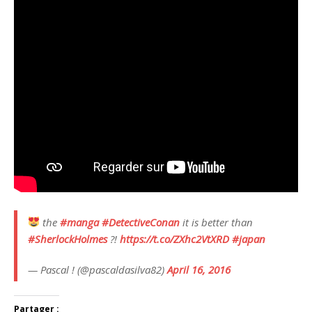
the
#manga
#DetectiveConan
it is better than
#SherlockHolmes
?!
https://t.co/ZXhc2VtXRD
#japan
— Pascal ! (@pascaldasilva82)
April 16, 2016
Partager :