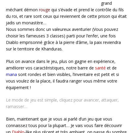
grand
méchant démon
rouge
qui s’évade et prend le contrôle du fils
du roi, et rare sont ceux qui reviennent de cette prison qui était
jadis un monastère…
Nous sommes donc un valeureux aventurier (Vous pouvez
choisir les fameuses 3 classes) parti pour l’enfer, une fois
Diablo emprisonné grâce à la pierre d’âme, la paix reviendra
sur le territoire de Khanduras.
Plus on avance dans le jeu, plus on gagne en expérience,
améliorer vos caractéristiques, notre barre de
santé
et de
mana
sont rondes et bien visibles, l’inventaire est petit et si
vous voulez de la place, il faudra ranger vous même votre
équipement !
Le mode de jeu est simple, cliquez pour avancer, attaquer,
ramasser…
Bien, maintenant que je vous ai parlé d’un jeu que vous
connaissez tous pour la plupart… Je vais vous faire découvrir
un
Diablo
-like plus récent et très ambiant, on passe du sombre