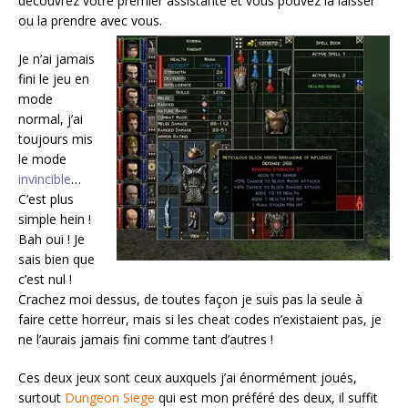
découvrez votre premier assistante et vous pouvez la laisser
ou la prendre avec vous.
Je n’ai jamais
fini le jeu en
mode
normal, j’ai
toujours mis
le mode
invincible
…
C’est plus
simple hein !
Bah oui ! Je
sais bien que
c’est nul !
Crachez moi dessus, de toutes façon je suis pas la seule à
faire cette horreur, mais si les cheat codes n’existaient pas, je
ne l’aurais jamais fini comme tant d’autres !
Ces deux jeux sont ceux auxquels j’ai énormément joués,
surtout
Dungeon Siege
qui est mon préféré des deux, il suffit