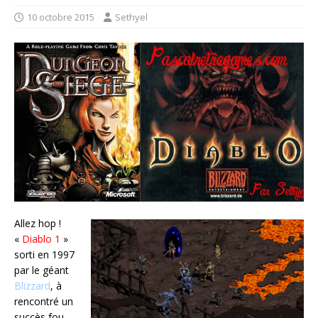
10 octobre 2015
Sethyel
Allez hop !
«
Diablo
1
»
sorti en 1997
par le géant
Blizzard
, à
rencontré un
succès fou