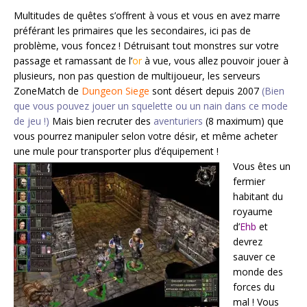
Multitudes de quêtes s’offrent à vous et vous en avez marre
préférant les primaires que les secondaires, ici pas de
problème, vous foncez ! Détruisant tout monstres sur votre
passage et ramassant de l’
or
à vue, vous allez pouvoir jouer à
plusieurs, non pas question de multijoueur, les serveurs
ZoneMatch de
Dungeon Siege
sont désert depuis 2007
(Bien
que vous pouvez jouer un squelette ou un nain dans ce mode
de jeu !)
Mais bien recruter des
aventuriers
(8 maximum) que
vous pourrez manipuler selon votre désir, et même acheter
une mule pour transporter plus d’équipement !
Vous êtes un
fermier
habitant du
royaume
d’
Ehb
et
devrez
sauver ce
monde des
forces du
mal ! Vous