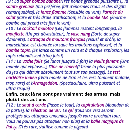
F9 : La
super bombe banane
(Très bonne grenade puissante !), la
sainte grenade
(ma préférée, fait d’énormes trous et des dégâts
remarquables), le
lance flamme
(Sensible au vent), l’
armée du
salut
(Rare et très drôle d’utilisation) et la
bombe MB
. (Énorme
bombe qui prend très fort le vent)
F10 : Le
cocktail molotov
(Les flammes restent longtemps), la
mouflette
(Un pet dévastateur), le
vase ming
(Sorte de super
dynamite). L’
attaque de moutons français
(Visuel et drôle, la
marseillaise est chantée lorsque les moutons explosent) et la
bombe
tapis
. (Se lance comme un raid et à chaque explosion, les
tapis rebondissent (cinq fois !)
F11 : La
vache folle
(Se lance jusqu’à 5 fois) la
vieille femme
(Une
mamie qui explose…), l’
âne de ciment
(L’arme la plus puissante
du jeu qui détruit absolument tout sur son passage). Le
test
nucléaire indien
(l’eau monte de 5cm et les vers tombent malade,
trop rare) et
l’
Armageddon
. (Spectaculaire, ultra puissant et
ultra risqué)
Enfin, ceux là ne sont pas vraiment des armes, mais
plutôt des actions.
F12 : Le
saut à corde
(Passe le tour), la
capitulation
(Abandon de
la partie), la
sélection
de
ver
. Le
gel
(tous vos vers seront
protégés des attaques ennemies jusqu’à votre prochain tour.
Vous ne pouvez pas attaquer non plus) et la
balle magique de
Patsy
. (Très rare, s’utilise comme le pigeon)