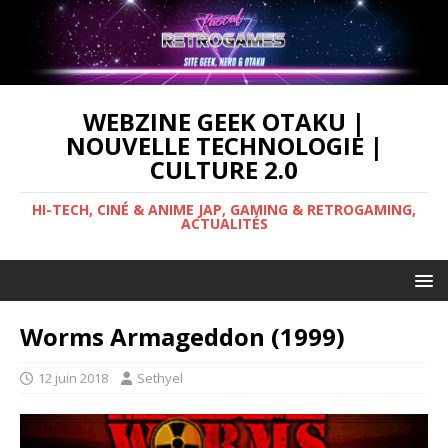
WEBZINE GEEK OTAKU |
NOUVELLE TECHNOLOGIE |
CULTURE 2.0
HI-TECH, CINÉ & ANIME JAP, GAMING & RETROGAMING,
ACTUALITÉS
Worms Armageddon (1999)
12 juin 2018
Sethyel