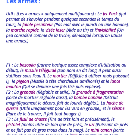
Les armes :
Util : (Les « armes » uniquement multijoueurs) : Le
Jet Pack
(qui
permet de s’envoler pendant quelques secondes le temps du
tour), la
faible
pesanteur
(Pas mal avec le punch ou une banane),
la
marche
rapide
, la
visée
laser
(Aide au tir) et l
‘
invisibilité
(Un
peu considéré comme de la triche, démasqué lorsqu’on utilise
une armes.)
F1 : Le
bazooka
(L’arme basique assez complexe d’utilisation au
début), le
missile
téléguidé
(Son nom en dit long, il peut aussi
s’utiliser sous l’eau !). Le
mortier
(Difficile à utiliser mais puissant
!), le
pigeon
(Missile à tête chercheuse améliorée) et le
lance
mouton
(Qui se déplace une fois tiré puis explose).
F2 : La
grenade
(Réglable et utile), la
grenade à fragmentation
(sorte de mortier réglable aussi), la
bombe banane
(Détruit
magnifiquement le décors, fait de lourds dégâts.). La
hache de
guerre
(Utile uniquement pour les vers en groupe), et le
séisme
(Rare de le trouver, il fait tout bouger !).
F3 : Le
fusil de chasse
(Tire de très loin et précisément), le
pistolet
(moins utile de loin que de près), le
uzi
(Puissant de près
et ne fait pas de gros trous dans la map). Le
mini canon
(sorte