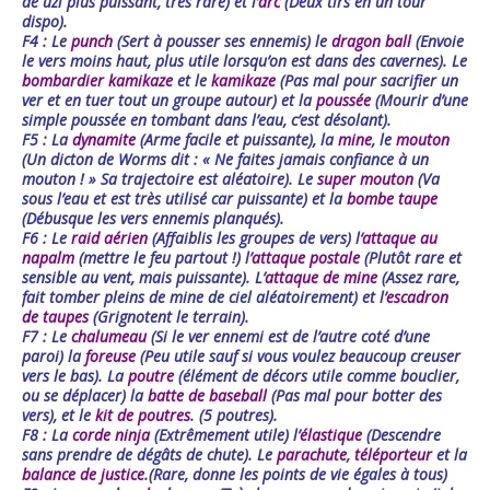
de uzi plus puissant, très rare) et l’
arc
(Deux tirs en un tour
dispo).
F4 : Le
punch
(Sert à pousser ses ennemis) le
dragon ball
(Envoie
le vers moins haut, plus utile lorsqu’on est dans des cavernes). Le
bombardier
kamikaze
et le
kamikaze
(Pas mal pour sacrifier un
ver et en tuer tout un groupe autour) et la
poussée
(Mourir d’une
simple poussée en tombant dans l’eau, c’est désolant).
F5 : La
dynamite
(Arme facile et puissante), la
mine
, le
mouton
(Un dicton de Worms dit : « Ne faites jamais confiance à un
mouton ! » Sa trajectoire est aléatoire). Le
super
mouton
(Va
sous l’eau et est très utilisé car puissante) et la
bombe
taupe
(Débusque les vers ennemis planqués).
F6 : Le
raid
aérien
(Affaiblis les groupes de vers) l
‘
attaque
au
napalm
(mettre le feu partout !) l’
attaque
postale
(Plutôt rare et
sensible au vent, mais puissante). L’
attaque
de
mine
(Assez rare,
fait tomber pleins de mine de ciel aléatoirement) et l’
escadron
de
taupes
(Grignotent le terrain).
F7 : Le
chalumeau
(Si le ver ennemi est de l’autre coté d’une
paroi) la
foreuse
(Peu utile sauf si vous voulez beaucoup creuser
vers le bas). La
poutre
(élément de décors utile comme bouclier,
ou se déplacer) la
batte de baseball
(Pas mal pour botter des
vers), et le
kit de poutres
. (5 poutres).
F8 : La
corde ninja
(Extrêmement utile) l’
élastique
(Descendre
sans prendre de dégâts de chute). Le
parachute
,
téléporteur
et la
balance de justice
.(Rare, donne les points de vie égales à tous)