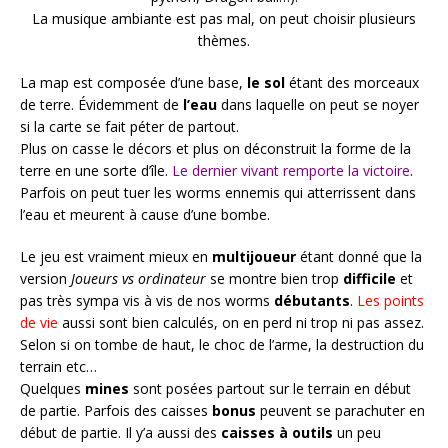
La musique ambiante est pas mal, on peut choisir plusieurs
thèmes.
La map est composée d’une base,
le sol
étant des morceaux
de terre. Évidemment de
l’eau
dans laquelle on peut se noyer
si la carte se fait péter de partout.
Plus on casse le décors et plus on déconstruit la forme de la
terre en une sorte d’île.
Le dernier vivant remporte la victoire
.
Parfois on peut tuer les worms ennemis qui atterrissent dans
l’eau et meurent à cause d’une bombe.
Le jeu est vraiment mieux en
multijoueur
étant donné que la
version
Joueurs vs ordinateur
se montre bien trop
difficile
et
pas très sympa vis à vis de nos worms
débutants
.
Les points
de vie
aussi sont bien calculés, on en perd ni trop ni pas assez.
Selon si on tombe de haut, le choc de l’arme, la destruction du
terrain etc…
Quelques
mines
sont posées partout sur le terrain en début
de partie. Parfois des caisses
bonus
peuvent se parachuter en
début de partie. Il y’a aussi des
caisses
à
outils
un peu