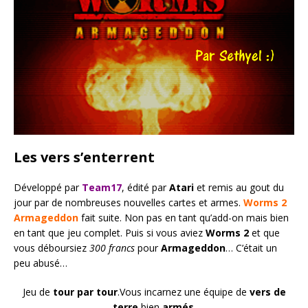
Les vers s’enterrent
Développé par
Team17
, édité par
Atari
et remis au gout du
jour par de nombreuses nouvelles cartes et armes.
Worms 2
Armageddon
fait suite. Non pas en tant qu’add-on mais bien
en tant que jeu complet. Puis si vous aviez
Worms 2
et que
vous déboursiez
300 francs
pour
Armageddon
… C’était un
peu abusé…
Jeu de
tour par tour
.Vous incarnez une équipe de
vers de
terre
bien
armés
.