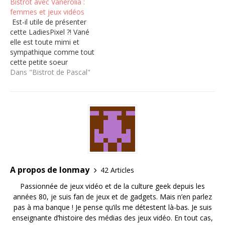
Bistrot avec Vanérolia :
femmes et jeux vidéos
Est-il utile de présenter
cette LadiesPixel ?! Vané
elle est toute mimi et
sympathique comme tout
cette petite soeur
geekette du jeu vidéo. Et
Dans "Bistrot de Pascal"
dans cette vidéo vous
pourrez découvrir son
super avis sur la féminité
dans les jeux vidéo à
travers 2 gros points : 1)
les femmes "dedans"…
A propos de lonmay
42 Articles
Passionnée de jeux vidéo et de la culture geek depuis les
années 80, je suis fan de jeux et de gadgets. Mais n’en parlez
pas à ma banque ! Je pense qu’ils me détestent là-bas. Je suis
enseignante d’histoire des médias des jeux vidéo. En tout cas,