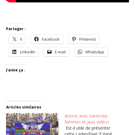
Partager :
X
Facebook
Pinterest
LinkedIn
E-mail
WhatsApp
J’aime ça :
Articles similaires
Bistrot avec Vanérolia :
femmes et jeux vidéos
Est-il utile de présenter
cette LadiesPixel ?! Vané