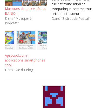
elle est toute mimi et
Musiques de jeux vidéo au
sympathique comme tout
BANJO !
cette petite soeur
Dans "Musique &
geekette du jeu vidéo. Et
Dans "Bistrot de Pascal"
Podcast"
dans cette vidéo vous
pourrez découvrir son
super avis sur la féminité
dans les jeux vidéo à
travers 2 gros points : 1)
les femmes "dedans"…
Apsycool.com :
applications smartphones
cool !
Dans "Vie du Blog"