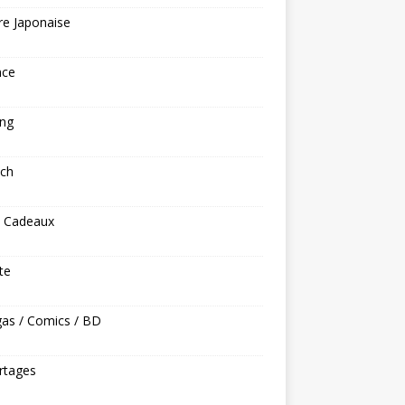
re Japonaise
nce
ng
ech
s Cadeaux
ite
as / Comics / BD
rtages