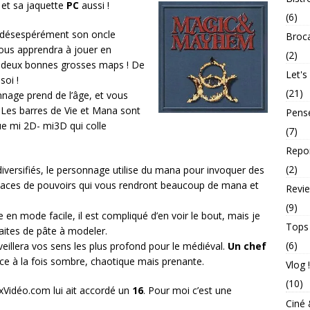
 et sa jaquette
PC
aussi !
(6)
 désespérément son oncle
Broc
ous apprendra à jouer en
(2)
s deux bonnes grosses maps ! De
Let's
soi !
(21)
nnage prend de l’âge, et vous
s. Les barres de Vie et Mana sont
Pens
ue mi 2D- mi3D qui colle
(7)
Repo
(2)
iversifiés, le personnage utilise du mana pour invoquer des
s places de pouvoirs qui vous rendront beaucoup de mana et
Revie
(9)
e en mode facile, il est compliqué d’en voir le bout, mais je
Tops
aites de pâte à modeler.
(6)
eillera vos sens les plus profond pour le médiéval.
Un chef
ce à la fois sombre, chaotique mais prenante.
Vlog !
(10)
uxVidéo.com lui ait accordé un
16
. Pour moi c’est une
Ciné 