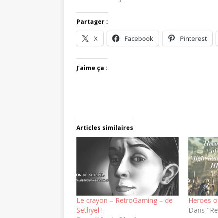
Partager :
X
Facebook
Pinterest
J’aime ça :
Articles similaires
Le crayon – RetroGaming – de
Heroes of
Sethyel !
Dans "Re