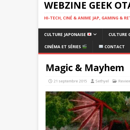
WEBZINE GEEK OT
HI-TECH, CINÉ & ANIME JAP, GAMING & 
CULTURE JAPONAISE
CULTURE 
CINÉMA ET SÉRIES
CONTACT
Magic & Mayhem
21 septembre 2015
Sethyel
Revie