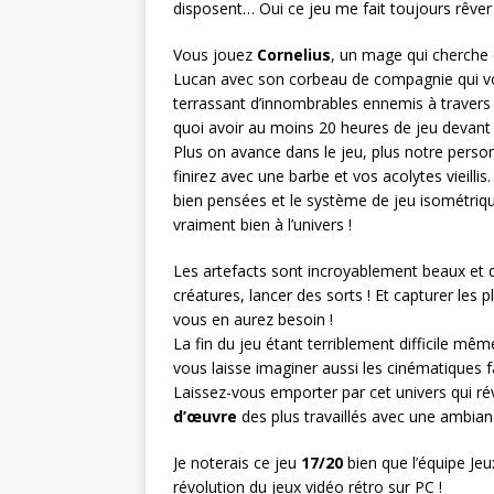
disposent… Oui ce jeu me fait toujours rêver
Vous jouez
Cornelius
, un mage qui cherche
Lucan avec son corbeau de compagnie qui v
terrassant d’innombrables ennemis à traver
quoi avoir au moins 20 heures de jeu devant 
Plus on avance dans le jeu, plus notre perso
finirez avec une barbe et vos acolytes vieilli
bien pensées et le système de jeu isométriq
vraiment bien à l’univers !
Les artefacts sont incroyablement beaux et d
créatures, lancer des sorts ! Et capturer le
vous en aurez besoin !
La fin du jeu étant terriblement difficile mêm
vous laisse imaginer aussi les cinématiques f
Laissez-vous emporter par cet univers qui rév
d’œuvre
des plus travaillés avec une ambian
Je noterais ce jeu
17/20
bien que l’équipe Je
révolution du jeux vidéo rétro sur PC !