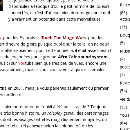
Retr
disponibles à l’époque d’où le petit nombre de joueurs
(86)
connectés, et c’est d’ailleurs bien dommage parce qu’il
Actu
y a vraiment un potentiel dans cette merveilleuse
(15)
Bouq
s
‘ pour les Français et ‘
Duel: The Mage Wars
‘ pour les
(5)
t d’heure de gloire puisque oublié sur la toile, on ne peux
t malheureusement pour cette année la, il était assez beau !
Musi
 du jeu jouées par le groupe ‘
Afro Celt sound system
‘
(4)
Music
) sur
You
tube bien que très peu de vues, encore une
publi
esse vraiment, mais si vous voulez voir à quoi ressemblent
(1)
Revi
tira en 2001, mais je vous parlerais seulement du premier,
(54)
les meilleures…
Vie d
t si bien noté pourquoi l’oubli à été aussi rapide ? Toujours
(13)
e très bonne histoire, un
roleplay
génial, des personnages
YouT
ts dont les visages ont étés magnifiquement imaginés, un
(64)
ner tel et tel
pouvoirs
selon la colonne où on les
Bistr