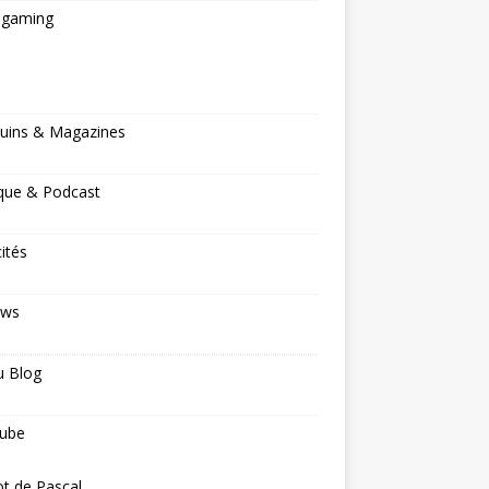
ogaming
s
uins & Magazines
que & Podcast
cités
ews
u Blog
ube
ot de Pascal