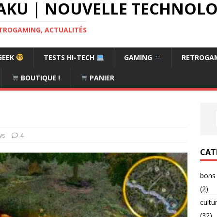
AKU | NOUVELLE TECHNOLOG
RETROGAMING, ACTUALITÉS
GEEK
TESTS HI-TECH
GAMING
RETROGA
BOUTIQUE !
PANIER
ws
4
CAT
bons 
(2)
cultu
(32)