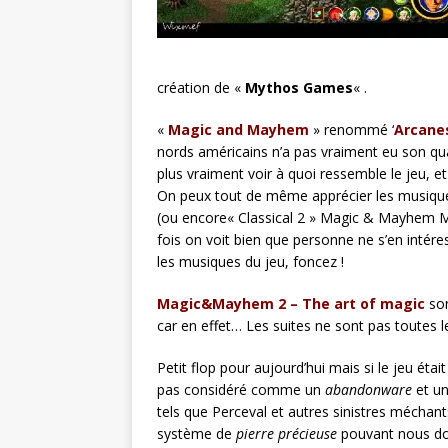
création de «
Mythos Games
« .
«
Magic and Mayhem
» renommé ‘
Arcane
nords américains n’a pas vraiment eu son quar
plus vraiment voir à quoi ressemble le jeu, e
On peux tout de même apprécier les musiques
(ou encore
« Classical 2 » Magic & Mayhem 
fois on voit bien que personne ne s’en intér
les musiques du jeu, foncez !
Magic&Mayhem 2 – The art of magic
sor
car en effet… Les suites ne sont pas toutes 
Petit flop pour aujourd’hui mais si le jeu étai
pas considéré comme un
abandonware
et un
tels que Perceval et autres sinistres méchan
système de
pierre précieuse
pouvant nous don