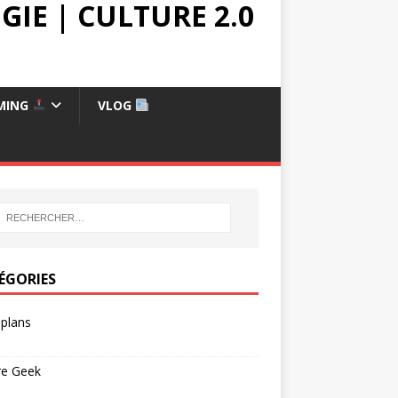
IE | CULTURE 2.0
MING
VLOG
ÉGORIES
plans
re Geek