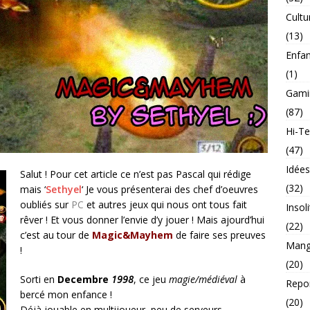
Cultu
(13)
Enfa
(1)
Gami
(87)
Hi-T
(47)
Idée
Salut ! Pour cet article ce n’est pas Pascal qui rédige
(32)
mais ‘
Sethyel
‘ Je vous présenterai des chef d’oeuvres
oubliés sur
PC
et autres jeux qui nous ont tous fait
Insol
rêver ! Et vous donner l’envie d’y jouer ! Mais ajourd’hui
(22)
c’est au tour de
Magic&Mayhem
de faire ses preuves
Mang
!
(20)
Sorti en
Decembre
1998
, ce jeu
magie/médiéval
à
Repo
bercé mon enfance !
(20)
Déjà jouable en multijoueur, peu de serveurs