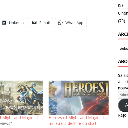
(9)
Ciné
(70)
LinkedIn
E-mail
WhatsApp
ARC
ABO
Saisi
à ce 
nouve
A
Rejoi
 Might and Magic III
Heroes of Might and Magic III,
views"
un jeu qui déchire du slip !