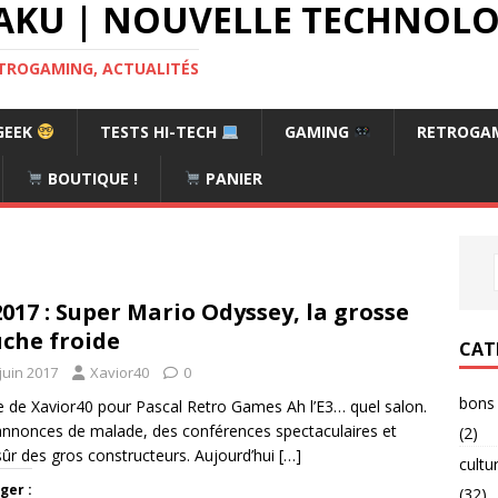
AKU | NOUVELLE TECHNOLOG
RETROGAMING, ACTUALITÉS
GEEK
TESTS HI-TECH
GAMING
RETROGA
BOUTIQUE !
PANIER
2017 : Super Mario Odyssey, la grosse
che froide
CAT
juin 2017
Xavior40
0
bons 
le de Xavior40 pour Pascal Retro Games Ah l’E3… quel salon.
nnonces de malade, des conférences spectaculaires et
(2)
sûr des gros constructeurs. Aujourd’hui
[…]
cultu
ger :
(32)