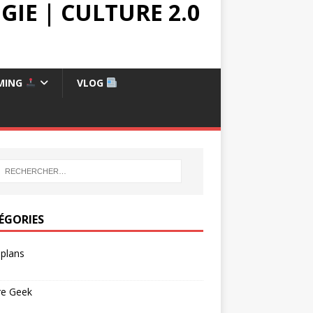
IE | CULTURE 2.0
MING
VLOG
ÉGORIES
plans
re Geek