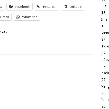
Cultu
X
Facebook
Pinterest
LinkedIn
(13)
E-mail
WhatsApp
Enfa
(1)
 ça :
Gami
(87)
Hi-T
(47)
Idée
(32)
Insol
(22)
Mang
(20)
Repo
(20)