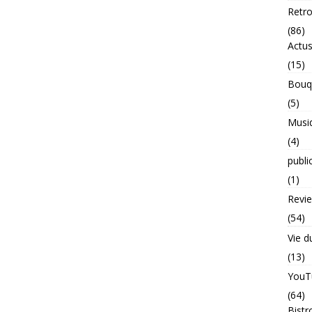
Retr
(86)
Actu
(15)
Bouq
(5)
Musi
(4)
publi
(1)
Revi
(54)
Vie d
(13)
YouT
(64)
Bistr