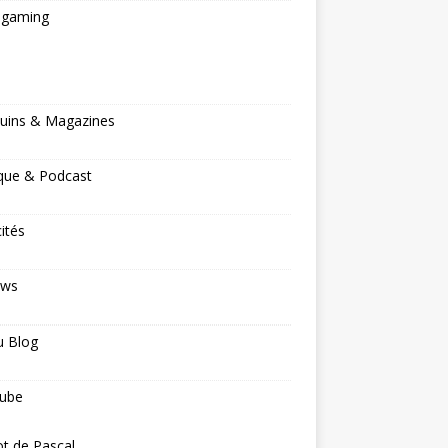
ogaming
s
uins & Magazines
que & Podcast
cités
ews
u Blog
ube
ot de Pascal