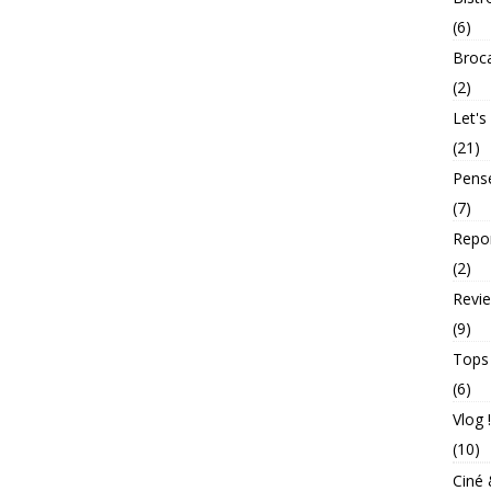
(6)
Broc
(2)
Let's
(21)
Pens
(7)
Repo
(2)
Revie
(9)
Tops
(6)
Vlog !
(10)
Ciné 