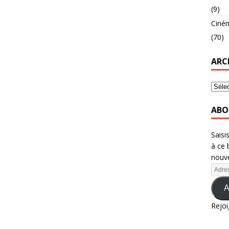
(9)
Ciné
(70)
ARC
ABO
Saisi
à ce 
nouve
A
Rejoi