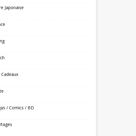
re Japonaise
nce
ng
ech
s Cadeaux
ite
as / Comics / BD
rtages