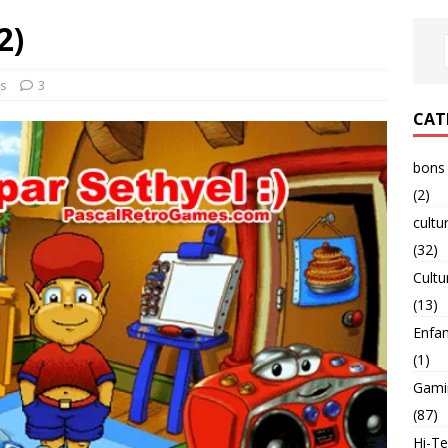
2)
s
3
CAT
bons 
(2)
cultu
(32)
Cultu
(13)
Enfa
(1)
Gami
(87)
Hi-T