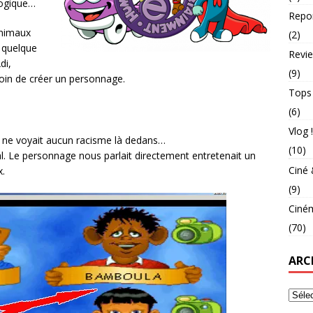
logique…
Repo
animaux
(2)
 quelque
Revie
di,
(9)
oin de créer un personnage.
Tops
(6)
Vlog !
 ne voyait aucun racisme là dedans…
(10)
nal. Le personnage nous parlait directement entretenait un
Ciné 
x.
(9)
Ciné
(70)
ARC