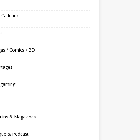
s Cadeaux
ite
as / Comics / BD
rtages
ogaming
s
uins & Magazines
que & Podcast