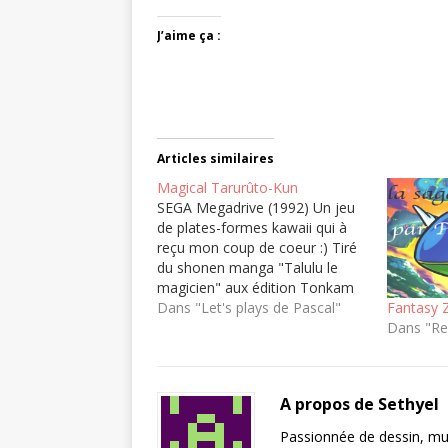
J’aime ça :
Articles similaires
Magical Tarurûto-Kun
SEGA Megadrive (1992) Un jeu
de plates-formes kawaii qui à
reçu mon coup de coeur :) Tiré
du shonen manga "Talulu le
magicien" aux édition Tonkam
(au Japon まじかる☆タルるート
Dans "Let's plays de Pascal"
Fantasy Z
くん Majikaru Tarurūto-kun aux
Dans "Re
éditions Shūeisha 集英社).
A propos de Sethyel
Passionnée de dessin, mus