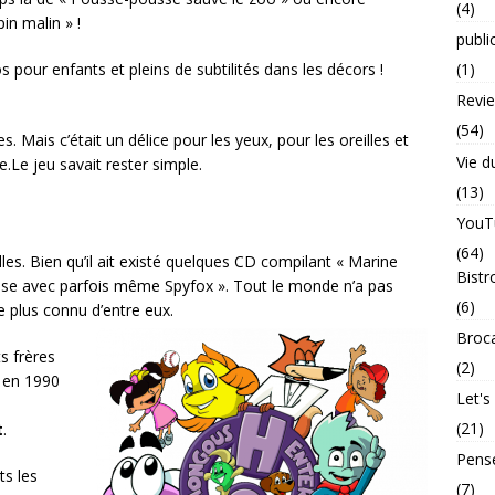
(4)
in malin » !
publi
 pour enfants et pleins de subtilités dans les décors !
(1)
Revi
(54)
 Mais c’était un délice pour les yeux, pour les oreilles et
Vie d
e.Le jeu savait rester simple.
(13)
YouT
(64)
illes. Bien qu’il ait existé quelques CD compilant « Marine
Bistr
se avec parfois même Spyfox ». Tout le monde n’a pas
(6)
e plus connu d’entre eux.
Broc
s frères
(2)
e en 1990
Let's
(21)
t
.
Pens
ts les
(7)