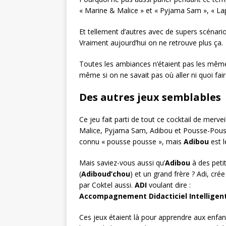
« Marine & Malice » et « Pyjama Sam », « Lap
Et tellement d’autres avec de supers scénarios
Vraiment aujourd’hui on ne retrouve plus ça.
Toutes les ambiances n’étaient pas les mêmes.
même si on ne savait pas où aller ni quoi fair
Des autres jeux semblables
Ce jeu fait parti de tout ce cocktail de merve
Malice, Pyjama Sam, Adibou et Pousse-Pous
connu « pousse pousse », mais
Adibou
est l
Mais saviez-vous aussi qu’
Adibou
à des petit
(
Adiboud’chou
) et un grand frère ? Adi, cré
par Coktel aussi.
ADI
voulant dire :
Accompagnement Didacticiel Intelligen
Ces jeux étaient là pour apprendre aux enfan