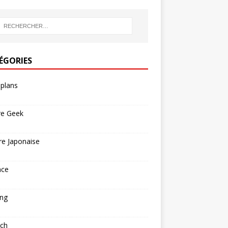
ÉGORIES
plans
re Geek
re Japonaise
nce
ng
ech