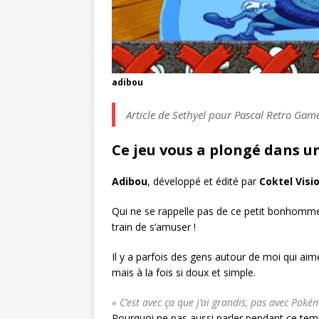
adibou
Article de Sethyel pour Pascal Retro Gam
Ce jeu vous a plongé dans un 
Adibou
, développé et édité par
Coktel Visi
Qui ne se rappelle pas de ce petit bonhomm
train de s’amuser !
Il y a parfois des gens autour de moi qui aim
mais à la fois si doux et simple.
« C’est avec ça que j’ai grandis, pas avec Pok
Pourquoi ne pas aussi parler pendant ce tem