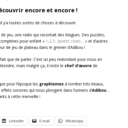
écouvrir encore et encore !
 il y’a toutes sortes de choses à découvrir.
s de jeu, une radio qui racontait des blagues. Des puzzles,
es comptines pour enfant «
1,2,3, 3petits chats…
» et d’autres
eur de jeu de plateau dans le grenier d’Adibou !
 fait que de parler. C’est un peu redondant pour nous en
attendre, mais malgré ça, il reste le
chef d’œuvre
de
ique pour l’époque les
graphismes
à tomber très beaux,
effets sonores qui nous plongent dans l’univers d’
Adibou
…
nts à cette merveille !
LinkedIn
E-mail
WhatsApp