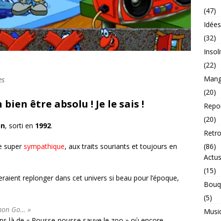
(47)
Idée
(32)
Insol
(22)
Mang
es
(20)
bien être absolu ! Je le sais !
Repo
(20)
on
, sorti en
1992
.
Retr
e super
sympathique
, aux traits souriants et toujours en
(86)
Actu
(15)
eraient replonger dans cet univers si beau pour l’époque,
Bouq
(5)
émon Go… »
Musi
ps là de « Pousse-pousse sauve le zoo » où encore