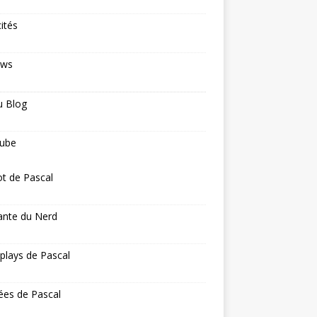
cités
ews
u Blog
ube
ot de Pascal
ante du Nerd
 plays de Pascal
ées de Pascal