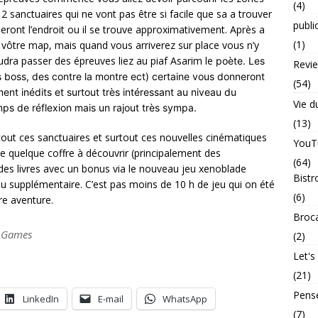
(4)
2 sanctuaires qui ne vont pas être si facile que sa a trouver
publi
ueront l’endroit ou il se trouve approximativement. Après a
(1)
r vôtre map, mais quand vous arriverez sur place vous n’y
udra passer des épreuves liez au piaf Asarim le
poète. Les
Revi
s boss, des contre la montre ect) certaine vous donneront
(54)
ment inédits et surtout très intéressant au niveau du
Vie d
s de réflexion mais un rajout très sympa.
(13)
tout ces sanctuaires et surtout ces nouvelles cinématiques
YouT
ste quelque coffre à découvrir (principalement des
(64)
des livres avec un bonus via le nouveau jeu xenoblade
Bistr
nu supplémentaire. C’est pas moins de 10 h de jeu qui on été
(6)
re aventure.
Broc
o Games
(2)
Let's
(21)
Pens
LinkedIn
E-mail
WhatsApp
(7)