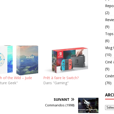
Repo
(2)
Revie
(9)
Tops
(6)
Vlog !
(10)
Ciné 
(9)
Ciné
 of the Wild – Jude
Prêt à faire le Switch?
lture Geek"
Dans "Gaming"
(70)
ARC
SUIVANT
e
Commandos (1998)