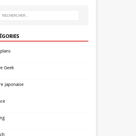
ÉGORIES
plans
re Geek
re Japonaise
nce
ng
ech