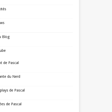
cités
ews
u Blog
ube
ot de Pascal
ante du Nerd
 plays de Pascal
ées de Pascal