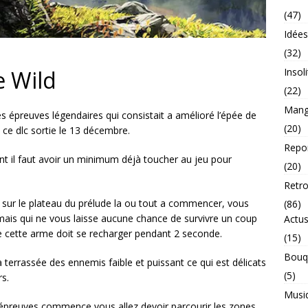
(47)
Idée
(32)
e Wild
Insol
(22)
Mang
les épreuves légendaires qui consistait a amélioré l’épée de
(20)
ce dlc sortie le 13 décembre.
Repo
ant il faut avoir un minimum déjà toucher au jeu pour
(20)
Retr
sur le plateau du prélude la ou tout a commencer, vous
(86)
 mais qui ne vous laisse aucune chance de survivre un coup
Actu
 cette arme doit se recharger pendant 2 seconde.
(15)
Bouq
a terrassée des ennemis faible et puissant ce qui est délicats
(5)
ez que ¼ de cœurs.
Musi
es épreuves commence vous allez devoir parcourir les zones