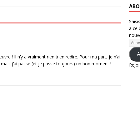
ABO
Saisi
à ce 
nouve
A
vre ! Il n’y a vraiment rien à en redire. Pour ma part, je n’ai
, mais j’ai passé (et je passe toujours) un bon moment !
Rejoi