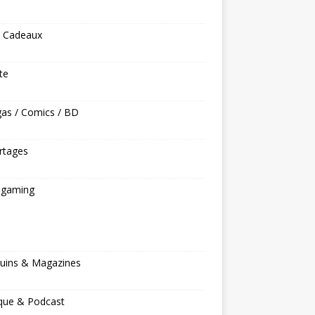
s Cadeaux
ite
as / Comics / BD
rtages
ogaming
s
uins & Magazines
que & Podcast