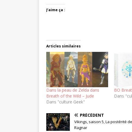
J’aime ça :
Articles similaires
Dans la peau de Zelda dans
BO Breath
Breath of the Wild – Jude
Dans "cu
Dans "culture Geek"
PRÉCÉDENT
Vikings, saison 5, La postérité d
Ragnar