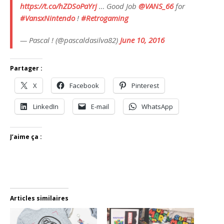
https://t.co/hZDSoPaYrj
… Good Job
@VANS_66
for
#VansxNintendo
!
#Retrogaming
— Pascal ! (@pascaldasilva82)
June 10, 2016
Partager :
X
Facebook
Pinterest
LinkedIn
E-mail
WhatsApp
J’aime ça :
Articles similaires