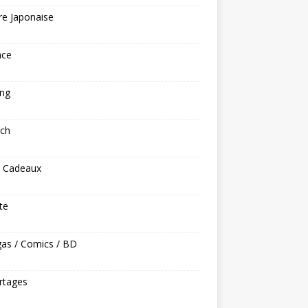
re Japonaise
nce
ng
ech
s Cadeaux
ite
as / Comics / BD
rtages