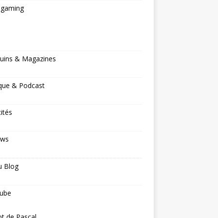
ogaming
s
uins & Magazines
que & Podcast
cités
ews
u Blog
ube
ot de Pascal