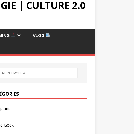
IE | CULTURE 2.0
MING
VLOG
ÉGORIES
plans
re Geek