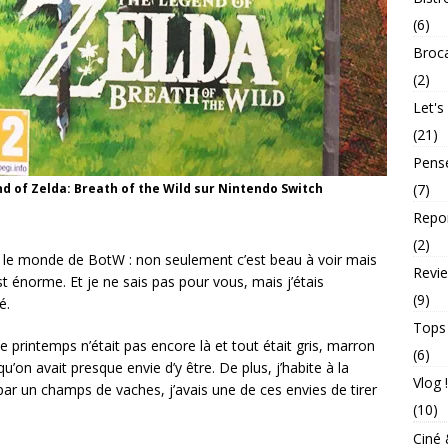
(6)
Broc
(2)
Let's
(21)
Pens
d of Zelda: Breath of the Wild sur Nintendo Switch
(7)
Repo
(2)
ns le monde de BotW : non seulement c’est beau à voir mais
Revie
st énorme. Et je ne sais pas pour vous, mais j’étais
(9)
é.
Tops
 le printemps n’était pas encore là et tout était gris, marron
(6)
’on avait presque envie d’y être. De plus, j’habite à la
Vlog !
ar un champs de vaches, j’avais une de ces envies de tirer
(10)
Ciné 