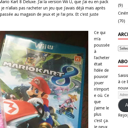
ario Kart 8 Deluxe. J’ai la version Wii U, que j’ai eu en pack
(9)
je n’allais pas racheter un jeu que j’avais déjà mais après
Ciné
passée au magasin de jeux et je l’ai prix. Et c’est juste
(70)
Ce qui
ARC
m’a
poussée
à
l’acheter
ABO
était
l’idée de
Saisi
pouvoir
à ce 
jouer
nouve
n’import
e où. Ce
que
A
j’aime le
plus
Rejoi
c’est ça.
Je peux