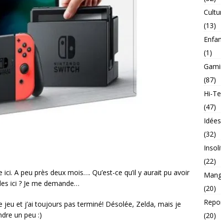
Cultu
(13)
Enfa
(1)
Gami
(87)
Hi-T
(47)
Idée
(32)
Insol
(22)
e ici. A peu près deux mois…. Qu’est-ce qu’il y aurait pu avoir
Mang
cles ici ? Je me demande…
(20)
Repo
jeu et j’ai toujours pas terminé! Désolée, Zelda, mais je
ndre un peu :)
(20)