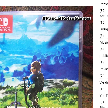
Retr
(86)
Actu
(15)
Bouq
(5)
Musi
(4)
publi
(1)
Revi
(54)
Vie d
(13)
YouT
(64)
Bistr