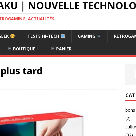
AKU | NOUVELLE TECHNOLOG
RETROGAMING, ACTUALITÉS
GEEK
TESTS HI-TECH
GAMING
RETROGA
BOUTIQUE !
PANIER
plus tard
CAT
bons 
(2)
cultu
(32)