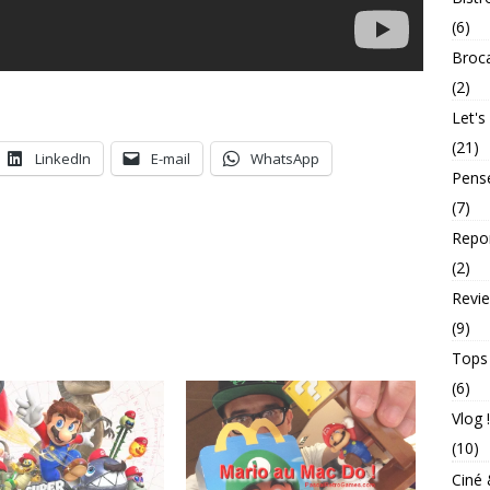
(6)
Broc
(2)
Let's
(21)
LinkedIn
E-mail
WhatsApp
Pens
(7)
Repo
(2)
Revie
(9)
Tops
(6)
Vlog !
(10)
Ciné 