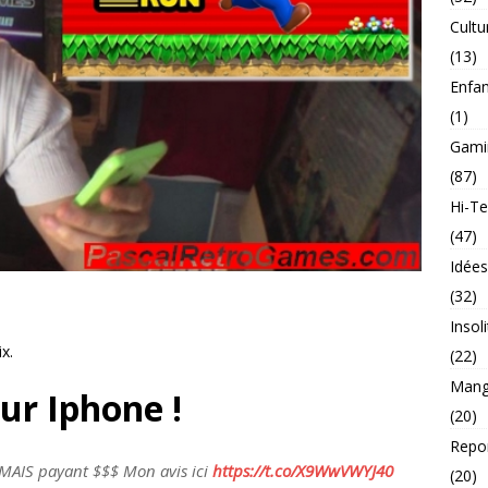
Cultu
(13)
Enfa
(1)
Gami
(87)
Hi-T
(47)
Idée
(32)
Insol
x.
(22)
Mang
ur Iphone !
(20)
Repo
 MAIS payant $$$ Mon avis ici
https://t.co/X9WwVWYJ40
(20)