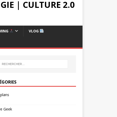
IE | CULTURE 2.0
MING
VLOG
ÉGORIES
plans
re Geek