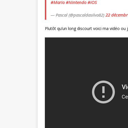
#Mario
#Nintendo
#iOS
— Pascal (@pascaldasilva82)
22 décembr
Plutôt qu’un long discourt voici ma vidéo ou j