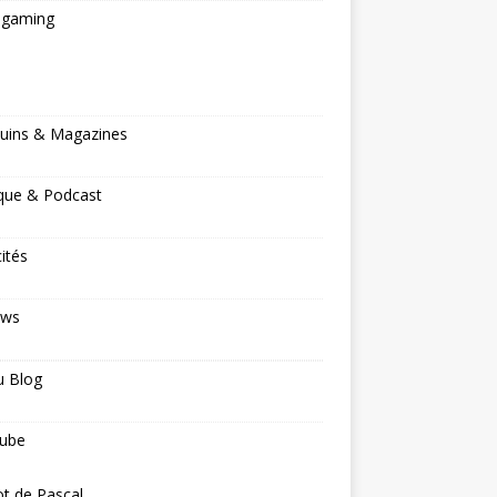
ogaming
s
uins & Magazines
que & Podcast
cités
ews
u Blog
ube
ot de Pascal