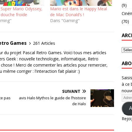
(9)
: Super Mario Odyssey,
Mario est dans le Happy Meal
Ciné
 douche froide
de Mac Donald’s !
aming"
Dans "Gaming"
(70)
ARC
Retro Games
261 Articles
eur du projet Pascal Retro Games. Voici tous mes articles
rs Geek : nouvelle technologie, informatique, Retro
ABO
 chose ! Merci de commenter les articles pour remercier,
même corriger : l'interaction fait plaisir :)
Saisi
à ce 
nouve
SUIVANT
te pas
avis Halo Mythos le guide de l’histoire
de Halo
A
Rejoi