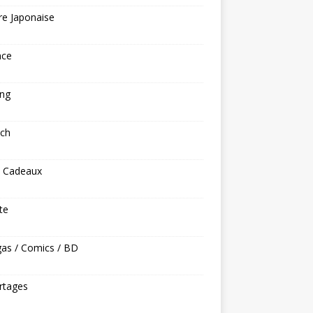
re Japonaise
nce
ng
ech
s Cadeaux
ite
as / Comics / BD
rtages