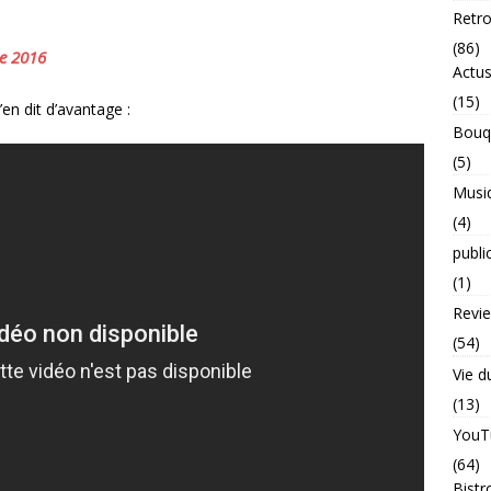
Retr
(86)
e 2016
Actu
(15)
’en dit d’avantage :
Bouq
(5)
Musi
(4)
publi
(1)
Revi
(54)
Vie d
(13)
YouT
(64)
Bistr