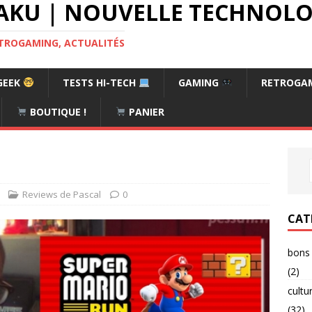
AKU | NOUVELLE TECHNOLOG
RETROGAMING, ACTUALITÉS
GEEK
TESTS HI-TECH
GAMING
RETROGA
BOUTIQUE !
PANIER
Reviews de Pascal
0
CAT
bons 
(2)
cultu
(32)