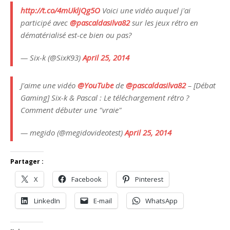
http://t.co/4mUkljQg5O
Voici une vidéo auquel j'ai
participé avec
@pascaldasilva82
sur les jeux rétro en
dématérialisé est-ce bien ou pas?
— Six-k (@SixK93)
April 25, 2014
J'aime une vidéo
@YouTube
de
@pascaldasilva82
– [Débat
Gaming] Six-k & Pascal : Le téléchargement rétro ?
Comment débuter une "vraie"
— megido (@megidovideotest)
April 25, 2014
Partager :
X
Facebook
Pinterest
LinkedIn
E-mail
WhatsApp