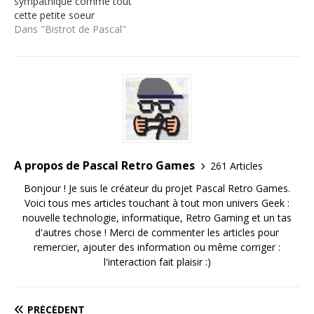
sympathique comme tout
cette petite soeur
geekette du jeu vidéo. Et
Dans "Bistrot de Pascal"
dans cette vidéo vous
pourrez découvrir son
super avis sur la féminité
dans les jeux vidéo à
travers 2 gros points : 1)
les femmes "dedans"…
A propos de Pascal Retro Games
261 Articles
Bonjour ! Je suis le créateur du projet Pascal Retro Games.
Voici tous mes articles touchant à tout mon univers Geek :
nouvelle technologie, informatique, Retro Gaming et un tas
d'autres chose ! Merci de commenter les articles pour
remercier, ajouter des information ou même corriger :
l'interaction fait plaisir :)
PRÉCÉDENT