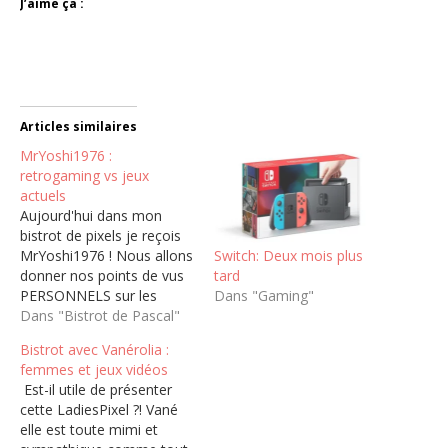
J’aime ça :
Articles similaires
MrYoshi1976 :
retrogaming vs jeux
actuels
Aujourd'hui dans mon
bistrot de pixels je reçois
Switch: Deux mois plus
MrYoshi1976 ! Nous allons
tard
donner nos points de vus
Dans "Gaming"
PERSONNELS sur les
différences dans le jeu
Dans "Bistrot de Pascal"
video avant et maintenant
Bistrot avec Vanérolia :
:) Je precise que je n'ai rien
femmes et jeux vidéos
préparé comme à mon
Est-il utile de présenter
habitude et que le principe
cette LadiesPixel ?! Vané
de l'émission n'est pas de
elle est toute mimi et
faire…