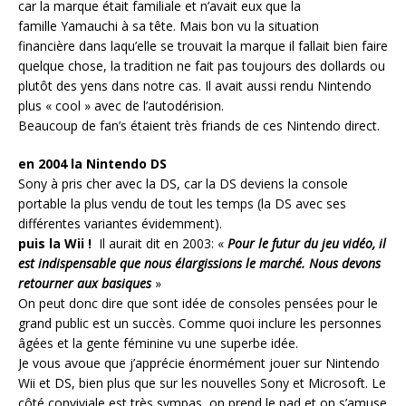
car la marque était familiale et n’avait eux que la
famille Yamauchi à sa tête. Mais bon vu la situation
financière dans laqu’elle se trouvait la marque il fallait bien faire
quelque chose, la tradition ne fait pas toujours des dollards ou
plutôt des yens dans notre cas. Il avait aussi rendu Nintendo
plus « cool » avec de l’autodérision.
Beaucoup de fan’s étaient très friands de ces Nintendo direct.
en 2004 la Nintendo DS
Sony à pris cher avec la DS, car la DS deviens la console
portable la plus vendu de tout les temps (la DS avec ses
différentes variantes évidemment).
puis la Wii !
Il aurait dit en 2003: «
Pour le futur du jeu vidéo, il
est indispensable que nous élargissions le marché. Nous devons
retourner aux basiques
»
On peut donc dire que sont idée de consoles pensées pour le
grand public est un succès. Comme quoi inclure les personnes
âgées et la gente féminine vu une superbe idée.
Je vous avoue que j’apprécie énormément jouer sur Nintendo
Wii et DS, bien plus que sur les nouvelles Sony et Microsoft. Le
côté conviviale est très sympas, on prend le pad et on s’amuse