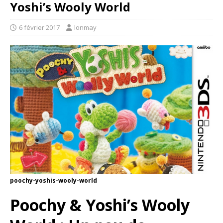
Yoshi’s Wooly World
6 février 2017
lonmay
poochy-yoshis-wooly-world
Poochy & Yoshi’s Wooly