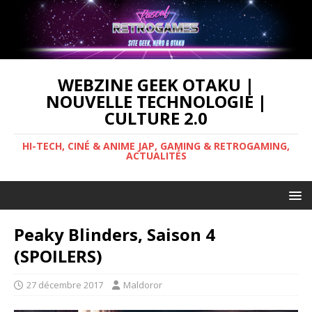
WEBZINE GEEK OTAKU |
NOUVELLE TECHNOLOGIE |
CULTURE 2.0
HI-TECH, CINÉ & ANIME JAP, GAMING & RETROGAMING,
ACTUALITÉS
Peaky Blinders, Saison 4
(SPOILERS)
27 décembre 2017
Maldoror