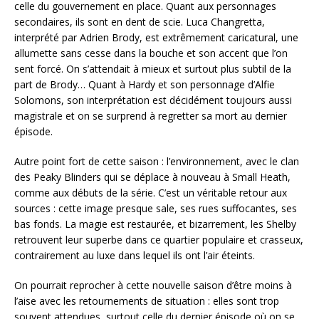
celle du gouvernement en place. Quant aux personnages
secondaires, ils sont en dent de scie. Luca Changretta,
interprété par Adrien Brody, est extrêmement caricatural, une
allumette sans cesse dans la bouche et son accent que l’on
sent forcé. On s’attendait à mieux et surtout plus subtil de la
part de Brody… Quant à Hardy et son personnage d’Alfie
Solomons, son interprétation est décidément toujours aussi
magistrale et on se surprend à regretter sa mort au dernier
épisode.
Autre point fort de cette saison : l’environnement, avec le clan
des Peaky Blinders qui se déplace à nouveau à Small Heath,
comme aux débuts de la série. C’est un véritable retour aux
sources : cette image presque sale, ses rues suffocantes, ses
bas fonds. La magie est restaurée, et bizarrement, les Shelby
retrouvent leur superbe dans ce quartier populaire et crasseux,
contrairement au luxe dans lequel ils ont l’air éteints.
On pourrait reprocher à cette nouvelle saison d’être moins à
l’aise avec les retournements de situation : elles sont trop
souvent attendues, surtout celle du dernier épisode où on se