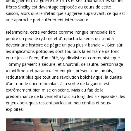
deux guerres). La guerre de 14-18 et ses traumatismes sur les
frères Shelby est davantage exploitée au cours de cette
saison, alors qu’elle n’était que suggérée auparavant, ce qui est
une approche particulièrement intéressante.
Néanmoins, cette vendetta comme intrigue principale fait
perdre un peu de rythme et d’impact à la série, qui tend à
devenir une histoire de pègre un peu plus « banale » . Bien sûr,
les implications politiques sont toujours là en trame de fond :
entre Jessie Eden, d’un côté, syndicaliste et communiste que
Tommy parvient à séduire, et Churchill, de l’autre, personnage
« fantôme » et paradoxalement plus présent que jamais,
redoutant plus que tout une révolution bolchévique, la dualité
d’un monde encore branlant à la sortie de la guerre est
extrêmement bien mise en scène. Mais du fait de la
prédominance de la vendetta tout au long des six épisodes, les
enjeux politiques restent parfois un peu confus et sous-
exploités.