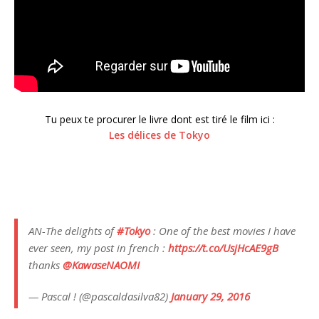
Tu peux te procurer le livre dont est tiré le film ici :
Les délices de Tokyo
AN-The delights of
#Tokyo
: One of the best movies I have
ever seen, my post in french :
https://t.co/UsjHcAE9gB
thanks
@KawaseNAOMI
— Pascal ! (@pascaldasilva82)
January 29, 2016