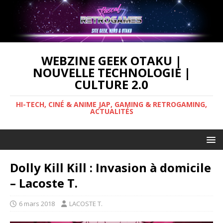
WEBZINE GEEK OTAKU |
NOUVELLE TECHNOLOGIE |
CULTURE 2.0
HI-TECH, CINÉ & ANIME JAP, GAMING & RETROGAMING,
ACTUALITÉS
Dolly Kill Kill : Invasion à domicile
– Lacoste T.
6 mars 2018
LACOSTE T.