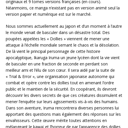
originaux et 9 tomes versions françaises (en cours).
Néanmoins, ce manga n’existant pas en version animé seul la
version papier et numérique est sur le marché.
Nous sommes actuellement au Japon et d’un moment à l’autre
le monde venait de basculer dans un désastre total. Des
poupées appelées les « Dollies » viennent de mener une
attaque à l’échelle mondiale semant le chaos et la désolation.
De là vient le principal personnage de cette histoire
apocalyptique, Ikaruga Iruma un jeune lycéen dont la vie vient
de basculer en une fraction de seconde en perdant son
meilleur ami et l’élu de son cœur. Il sera aidé par la suite de
« Trial & Error », une organisation japonaise autonome qui
combat et opère contre les dollies tout en amenant l’ordre
public et le maintien de la sécurité. En coopérant, ils devront
découvrir les divers secrets de que ces créatures dissimulent et
mener l’enquête sur leurs agissements vis-à-vis des humains.
Dans son aventure, Iruma rencontrera diverses personnes lui
apportant des questions mais également des réponses sur les
envahisseurs. Cette œuvre mérite toutes attentions en
mélangeant le kawaï et l’horreur de par l’apparence des dollies