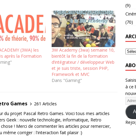
(9)
Ciné
(70)
ARC
ACADEMY (3WA) les
3W Academy (3wa) semaine 10,
s après la Formation
bientôt la fin de la formation
aming"
d’intégrateur / développeur Web
ABO
et je suis triste, session PHP,
Framework et MVC
Saisi
Dans "Gaming"
à ce 
nouve
Retro Games
261 Articles
A
eur du projet Pascal Retro Games. Voici tous mes articles
rs Geek : nouvelle technologie, informatique, Retro
Rejoi
 chose ! Merci de commenter les articles pour remercier,
même corriger : l'interaction fait plaisir :)