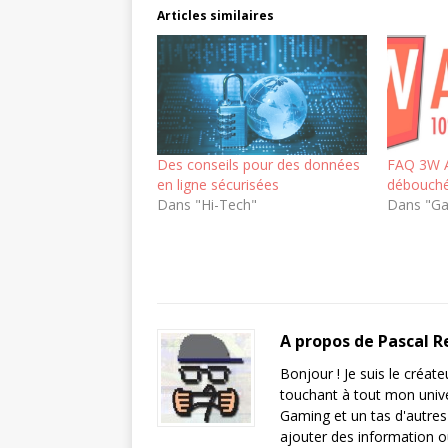
Articles similaires
Des conseils pour des données
FAQ 3W 
en ligne sécurisées
débouché
Dans "Hi-Tech"
Dans "G
A propos de Pascal 
Bonjour ! Je suis le créat
touchant à tout mon unive
Gaming et un tas d'autres
ajouter des information ou 