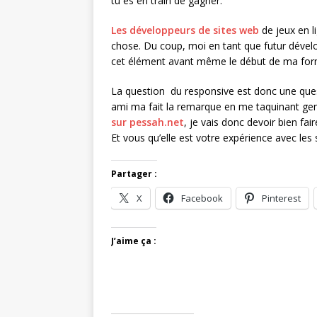
tu es en train de gagner.
Les développeurs de sites web
de jeux en l
chose. Du coup, moi en tant que futur dével
cet élément avant même le début de ma for
La question du responsive est donc une quest
ami ma fait la remarque en me taquinant gent
sur pessah.net
, je vais donc devoir bien fair
Et vous qu’elle est votre expérience avec les
Partager :
X
Facebook
Pinterest
J’aime ça :