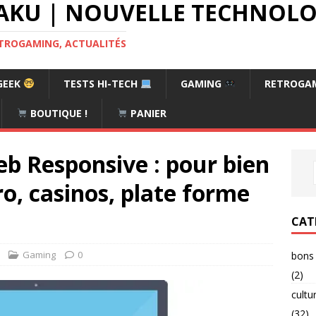
AKU | NOUVELLE TECHNOLOG
RETROGAMING, ACTUALITÉS
GEEK
TESTS HI-TECH
GAMING
RETROGA
BOUTIQUE !
PANIER
 Responsive : pour bien
ro, casinos, plate forme
CAT
Gaming
0
bons 
(2)
cultu
(32)