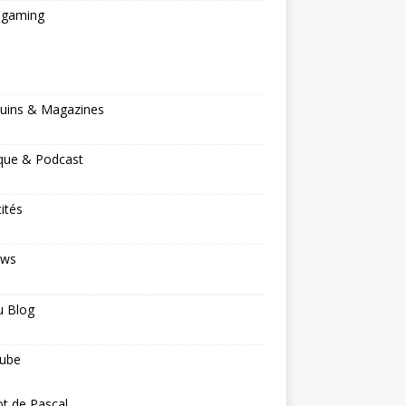
ogaming
s
uins & Magazines
que & Podcast
cités
ews
u Blog
ube
ot de Pascal