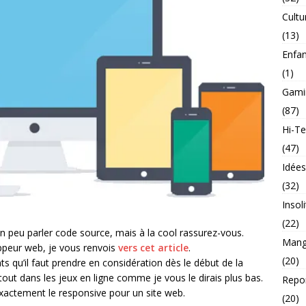
Cultu
(13)
Enfa
(1)
Gami
(87)
Hi-T
(47)
Idée
(32)
Insol
(22)
un peu parler code source, mais à la cool rassurez-vous.
Mang
ppeur web, je vous renvois
vers cet article
.
(20)
s qu’il faut prendre en considération dès le début de la
out dans les jeux en ligne comme je vous le dirais plus bas.
Repo
exactement le responsive pour un site web.
(20)