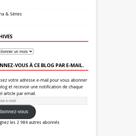
ma & Séries
HIVES
NNEZ-VOUS À CE BLOG PAR E-MAIL.
ssez votre adresse e-mail pour vous abonner
blog et recevoir une notification de chaque
l article par email.
bonnez-vous
gnez les 2 984 autres abonnés