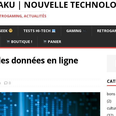
AKU | NOUVELLE TECHNOLOG
RETROGAMING, ACTUALITÉS
GEEK
TESTS HI-TECH
GAMING
RETROGA
BOUTIQUE !
PANIER
des données en ligne
CAT
h
0
bons 
(2)
cultu
(32)