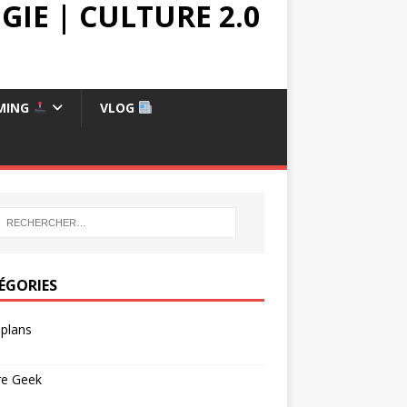
IE | CULTURE 2.0
MING
VLOG
ÉGORIES
plans
re Geek