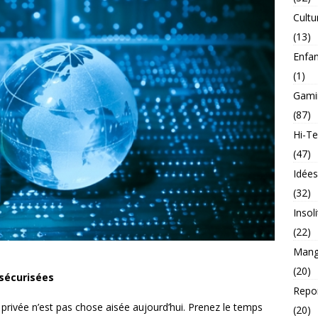
Cultu
(13)
Enfa
(1)
Gami
(87)
Hi-T
(47)
Idée
(32)
Insol
(22)
Mang
(20)
 sécurisées
Repo
 privée n’est pas chose aisée aujourd’hui. Prenez le temps
(20)