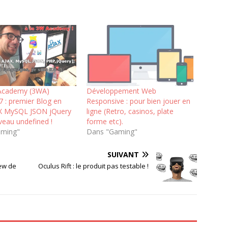
Academy (3WA)
Développement Web
7 : premier Blog en
Responsive : pour bien jouer en
X MySQL JSON jQuery
ligne (Retro, casinos, plate
veau undefined !
forme etc).
aming"
Dans "Gaming"
SUIVANT
iew de
Oculus Rift : le produit pas testable !