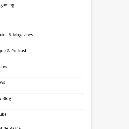
ogaming
s
uins & Magazines
que & Podcast
cités
ews
u Blog
ube
ot de Pascal