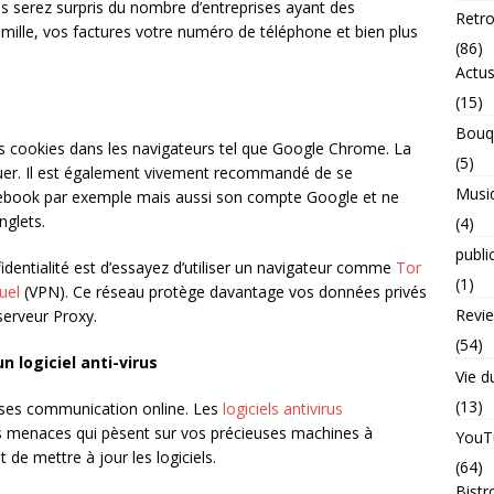
 serez surpris du nombre d’entreprises ayant des
Retr
amille, vos factures votre numéro de téléphone et bien plus
(86)
Actu
(15)
Bouq
les cookies dans les navigateurs tel que Google Chrome. La
(5)
ctuer. Il est également vivement recommandé de se
Musi
acebook par exemple mais aussi son compte Google et ne
nglets.
(4)
publi
dentialité est d’essayez d’utiliser un navigateur comme
Tor
(1)
uel
(VPN). Ce réseau protège davantage vos données privés
Revi
serveur Proxy.
(54)
n logiciel anti-virus
Vie d
(13)
 ses communication online. Les
logiciels antivirus
s menaces qui pèsent sur vos précieuses machines à
YouT
de mettre à jour les logiciels.
(64)
Bistr