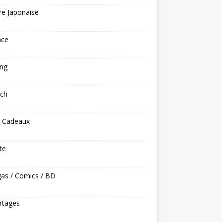
re Japonaise
nce
ng
ech
s Cadeaux
ite
as / Comics / BD
rtages