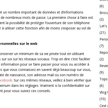
(6)
ent un nombre important de données et d’informations
Broc
t de nombreux mots de passe. La première chose à faire est
(2)
ement la possibilité de protéger l’ouverture de son téléphone
Let's
 à utiliser cette fonction afin de moins s’exposer au vol de
(21)
Pens
rsonnelles sur le web
(7)
Repo
 conserver un minimum de sa vie privée tout en utilisant
 sur soi sur les réseaux sociaux. Trop en dire c’est faciliter
(2)
vos information pour se faire passer pour vous ou accéder à
Revie
es que vous connaissez en savent déjà beaucoup sur vous,
(9)
a date de naissance, son adresse mail ou son numéro de
Tops
acebook
. Sur ces mêmes réseaux, veillez à bien vérifier que
imum dans les réglages. Vraiment si la confidentialité sur
(6)
nt pour vous suivez ces conseils.
Vlog !
(10)
Ciné 