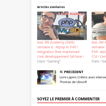
Articles similaires
Avis 3W Academy (3WA)
Avis 3W 
semaine 6 : MySql et PHP !
semaine 
Intégration finie maintenant
PHP. AJA
c’est développement full time !
CSS ! Cer
Dans "Gaming"
Dans "G
PRÉCÉDENT
Livre Lapins Crétins avec interv
Thomas de Ubisoft
SOYEZ LE PREMIER À COMMENTER