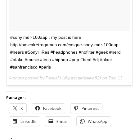
#sony mdr-100aap : my post is here
http://pascalretrogames.com/casque-sony-mdr-100aap
#hears #SonyHiRes #headphones #nofilter #geek #nerd
#otaku #music #tech #hiphop #pop #beat #dj #black
#sanfrancisco #paris
A photo posted by Pascal ! (@pascaldasilva82) on
Dec 13, 2015 at 1:05pm PST
Partager :
X
Facebook
Pinterest
LinkedIn
E-mail
WhatsApp