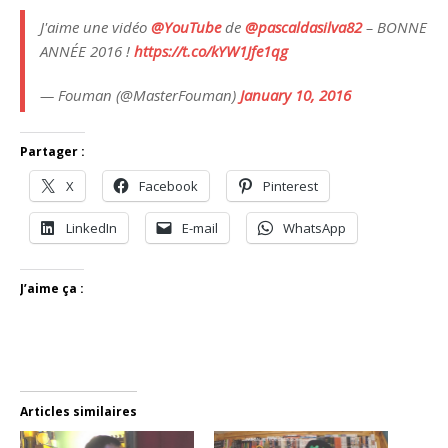
J'aime une vidéo
@YouTube
de
@pascaldasilva82
– BONNE
ANNÉE 2016 !
https://t.co/kYW1Jfe1qg
— Fouman (@MasterFouman)
January 10, 2016
Partager :
X
Facebook
Pinterest
LinkedIn
E-mail
WhatsApp
J’aime ça :
Articles similaires