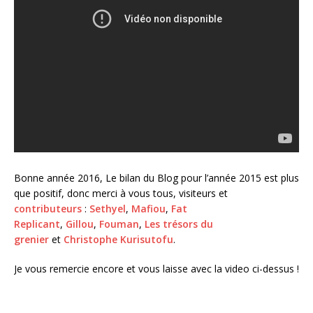
Bonne année 2016, Le bilan du Blog pour l’année 2015 est plus
que positif, donc merci à vous tous, visiteurs et
contributeurs
:
Sethyel
,
Mafiou
,
Fat
Replicant
,
Gillou
,
Fouman
,
Les trésors du
grenier
et
Christophe Kurisutofu
.
Je vous remercie encore et vous laisse avec la video ci-dessus !