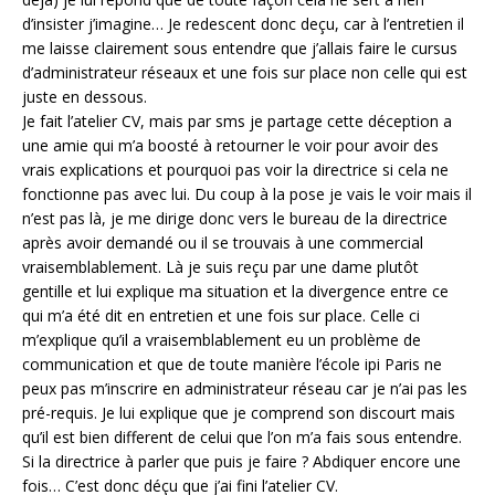
d’insister j’imagine… Je redescent donc deçu, car à l’entretien il
me laisse clairement sous entendre que j’allais faire le cursus
d’administrateur réseaux et une fois sur place non celle qui est
juste en dessous.
Je fait l’atelier CV, mais par sms je partage cette déception a
une amie qui m’a boosté à retourner le voir pour avoir des
vrais explications et pourquoi pas voir la directrice si cela ne
fonctionne pas avec lui. Du coup à la pose je vais le voir mais il
n’est pas là, je me dirige donc vers le bureau de la directrice
après avoir demandé ou il se trouvais à une commercial
vraisemblablement. Là je suis reçu par une dame plutôt
gentille et lui explique ma situation et la divergence entre ce
qui m’a été dit en entretien et une fois sur place. Celle ci
m’explique qu’il a vraisemblablement eu un problème de
communication et que de toute manière l’école ipi Paris ne
peux pas m’inscrire en administrateur réseau car je n’ai pas les
pré-requis. Je lui explique que je comprend son discourt mais
qu’il est bien different de celui que l’on m’a fais sous entendre.
Si la directrice à parler que puis je faire ? Abdiquer encore une
fois… C’est donc déçu que j’ai fini l’atelier CV.