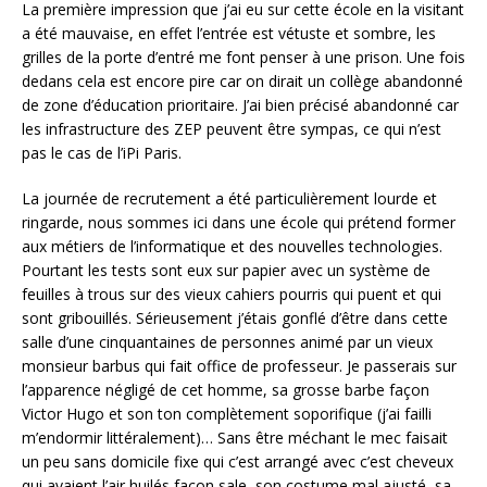
La première impression que j’ai eu sur cette école en la visitant
a été mauvaise, en effet l’entrée est vétuste et sombre, les
grilles de la porte d’entré me font penser à une prison. Une fois
dedans cela est encore pire car on dirait un collège abandonné
de zone d’éducation prioritaire. J’ai bien précisé abandonné car
les infrastructure des ZEP peuvent être sympas, ce qui n’est
pas le cas de l’iPi Paris.
La journée de recrutement a été particulièrement lourde et
ringarde, nous sommes ici dans une école qui prétend former
aux métiers de l’informatique et des nouvelles technologies.
Pourtant les tests sont eux sur papier avec un système de
feuilles à trous sur des vieux cahiers pourris qui puent et qui
sont gribouillés. Sérieusement j’étais gonflé d’être dans cette
salle d’une cinquantaines de personnes animé par un vieux
monsieur barbus qui fait office de professeur. Je passerais sur
l’apparence négligé de cet homme, sa grosse barbe façon
Victor Hugo et son ton complètement soporifique (j’ai failli
m’endormir littéralement)… Sans être méchant le mec faisait
un peu sans domicile fixe qui c’est arrangé avec c’est cheveux
qui avaient l’air huilés façon sale, son costume mal ajusté, sa