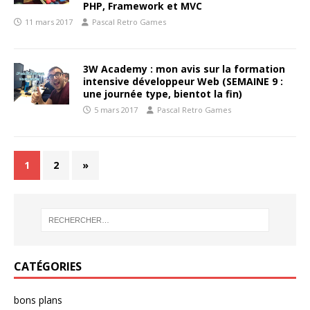
PHP, Framework et MVC
11 mars 2017
Pascal Retro Games
3W Academy : mon avis sur la formation
intensive développeur Web (SEMAINE 9 :
une journée type, bientot la fin)
5 mars 2017
Pascal Retro Games
1
2
»
CATÉGORIES
bons plans