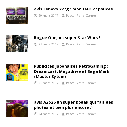
avis Lenovo Y27g : moniteur 27 pouces
29 mars 2017
Pascal Retro Games
Rogue One, un super Star Wars !
27 mars 2017
Pascal Retro Games
Publicités Japonaises RetroGaming :
Dreamcast, Megadrive et Sega Mark
(Master Sytem)
25 mars 2017
Pascal Retro Games
avis AZ526 un super Kodak qui fait des
photos et bien plus encore :)
24 mars 2017
Pascal Retro Games